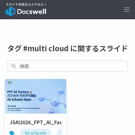
Ope
タグ #multi cloud に関するスライド
検索
JSAI2026_FPT_AI_Factory_v3
fpt ai facotry
gpu cloud
nvidia
google c