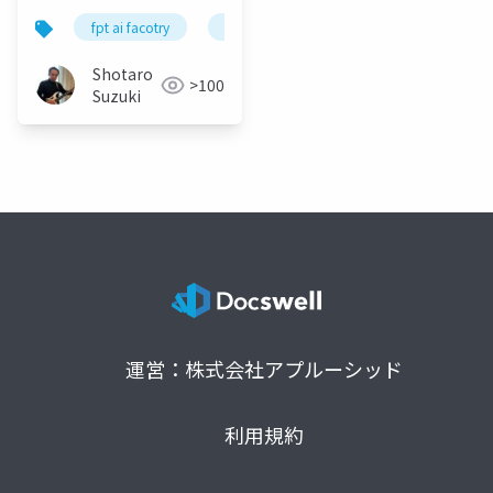
fpt ai facotry
gpu cloud
nvidia
google c
Shotaro
>100
Suzuki
運営：株式会社アプルーシッド
利用規約