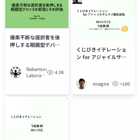
優柔不断な選択者を後
押しする眼鏡型デバイ
くじびきイテレーショ
スの実現とその評価
ン for アジャイルサム
ライ横浜道場
Nakamura
4.3K
Laboratory
(Meiji
imagire
>100
University)