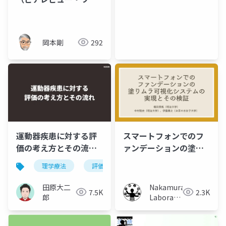
クシート）
岡本剛
292
運動器疾患に対する評
スマートフォンでのフ
価の考え方とその流れ
ァンデーションの塗り
｜配布資料
ムラ可視化システムの
理学療法
評価
運動器
実現とその検証
田原大二
Nakamura
7.5K
2.3K
郎
Laboratory
(Meiji
University)