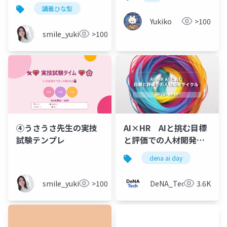
講義ひな型
Yukiko
>100
smile_yukiko_it
>100
AI×HR AIと挑む目標
④うさうさ先生の実技
と評価での人材開発サ
試験テンプレ
イクル
dena ai day
DeNA_Tech
3.6K
smile_yukiko_it
>100