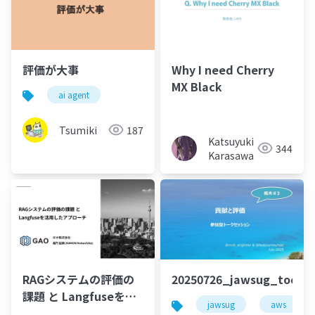
評価が大事
Why I need Cherry
MX Black
ai agent
Tsumiki
187
Katsuyuki
344
Karasawa
RAGシステムの評価の
20250726_jawsug_tochi
課題 と Langfuseを活
jawsug
aws
用したアプローチ