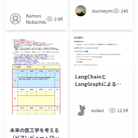
Journeyman
240
Kamon
2.8K
Nobuchika
LangChainと
LangGraphによる
RAG・AIエージェント
［実践］入門 輪読会 第
5回
solaoi
12.5K
未来の医工学を考える
（ピアレビュー・ワー