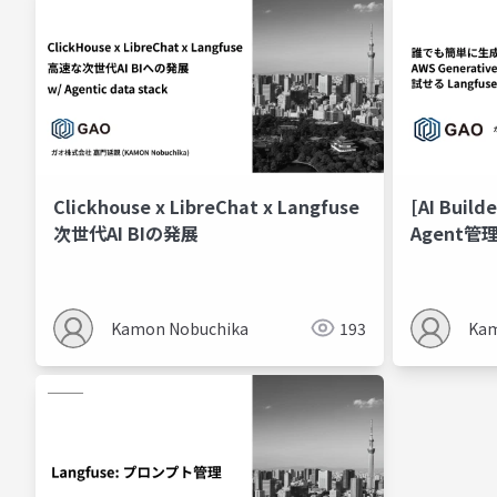
Clickhouse x LibreChat x Langfuse
[AI Buil
次世代AI BIの発展
Agent管理
Solution
Kamon Nobuchika
193
Kam