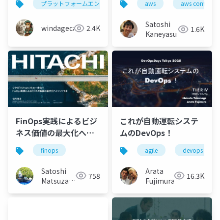
プラットフォームエンジニアリング
aws
azure
aws config
azure p
Environmentの活用方
EventBridgeでマネコ
法
ンの操作を監視する
Satoshi
windagecat
2.4K
1.6K
Kaneyasu
FinOps実践によるビジ
これが自動運転システ
ネス価値の最大化へと
ムのDevOps！
シフトせよ
finops
agile
devops
#NEXTVMware資産
Satoshi
Arata
758
16.3K
Matsuzawa
Fujimura
(Matt)