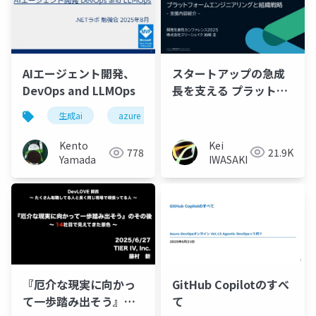
スタートアップの急成
AIエージェント開発、
長を支える プラットフ
DevOps and LLMOps
ォームエンジニアリン
生成ai
azure
グと組織戦略 - 支援内
容紹介 -
Kei
Kento
21.9K
778
IWASAKI
Yamada
『厄介な現実に向かっ
GitHub Copilotのすべ
て一歩踏み出そう』の
て