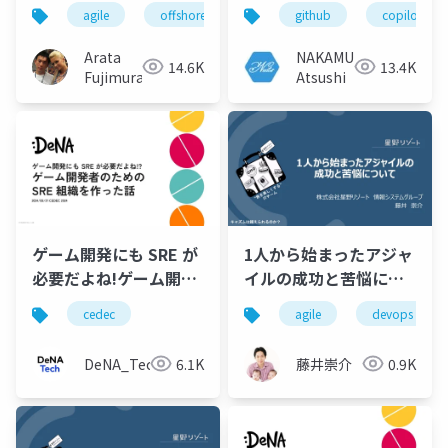
その後 〜14社目で見え
agile
offshore
vietnam
github
devops
copilot
てきた景色〜
Arata
NAKAMURA
14.6K
13.4K
Fujimura
Atsushi
ゲーム開発にも SRE が
1人から始まったアジャ
必要だよね!ゲーム開発
イルの成功と苦悩につ
者のための SRE 組織を
いて
cedec
agile
devops
作った話
DeNA_Tech
6.1K
藤井崇介
0.9K