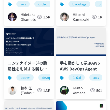
まらない」開発戦略
aws
circleci
devops
backstage
ai駆動開発
platform
Hidetaka
Hitoshi
1.5K
1K
Okamoto
Kamezaki
コンテナイメージの脆
手を動かして学ぶAWS
弱性を削減する新しい
AWS DevOps Agent
アプローチ：
docker
devops
security
生成ai
aws
Hardened Container
Images
根本 征
Kento
1.3K
501
(Tadashi
Yamada
Nemoto)