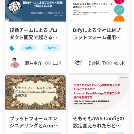
複数チームによるプロ
Difyによる全社LLMプ
ダクト開発で起きる悩
ラットフォーム運用と
み事
v1アップデート
agile
hotel
devops
team
teamt
藤井崇介
1.1K
DeNA_Tech
49.6K
プラットフォームエン
そもそもAWS Configの
ジニアリングとAzure
設定変えられたらどう
Deployment
するの？Amazon