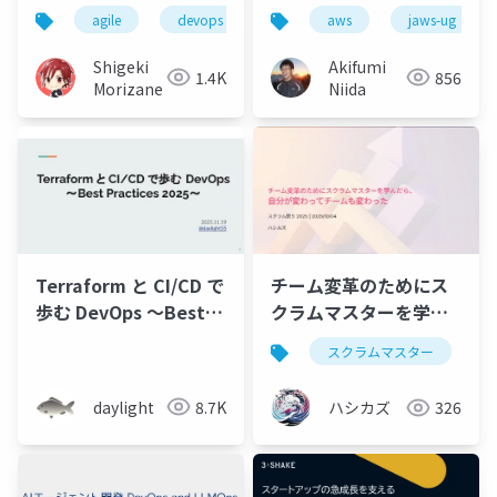
Meetup#6]アジャイル
agile
devops
aws
jaws-ug
をDevOpsする
Shigeki
Akifumi
1.4K
856
Morizane
Niida
Terraform と CI/CD で
チーム変革のためにス
歩む DevOps 〜Best
クラムマスターを学ん
Practices 2025〜
だら、自分が変わって
スクラムマスター
チームも変わった
daylight
8.7K
ハシカズ
326