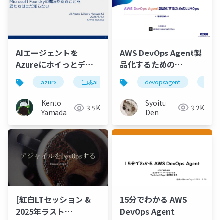
AWS DevOps Agent製
AIエージェントを
品化するための
Azureにホイっとデリ
LLMOps
バリーできる
devopsagent
llmo
azure
生成ai
.net
Microsoft Foundryの
魔法があることを君た
Syoitu
Kento
3.2K
3.5K
ちはまだ知らない
Den
Yamada
[紅白LTセッション &
15分でわかる AWS
2025年ラスト
DevOps Agent