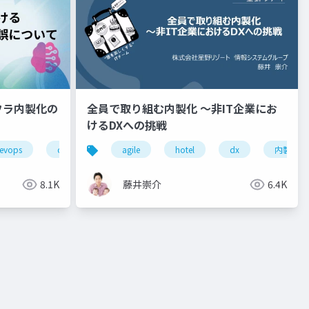
フラ内製化の
全員で取り組む内製化 ～非IT企業にお
けるDXへの挑戦
r
evops
classmethod
agile
hotel
hotel
dx
内製化
8.1K
藤井崇介
6.4K