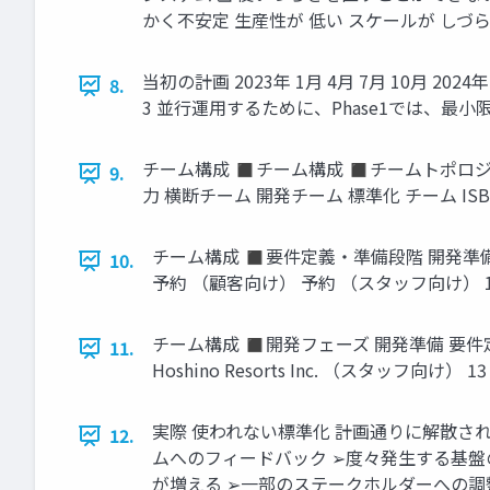
かく不安定 生産性が 低い スケールが しづらい 
当初の計画 2023年 1月 4月 7月 10月 2024
8.
3 並行運用するために、Phase1では、最小限
チーム構成 ◼チーム構成 ◼チームトポロ
9.
力 横断チーム 開発チーム 標準化 チーム ISBN-10: 4
チーム構成 ◼要件定義・準備段階 開発準備 要件
10.
予約 （顧客向け） 予約 （スタッフ向け） 1
チーム構成 ◼開発フェーズ 開発準備 要件定
11.
Hoshino Resorts Inc. （スタッフ向け） 13
実際 使われない標準化 計画通りに解散さ
12.
ムへのフィードバック ➢度々発生する基盤
が増える ➢一部のステークホルダーへの調