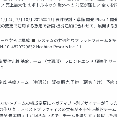
売上最大化 のボトルネック 海外への 対応が難しい 全てを刷新すること
年 1月 4月 7月 10月 2025年 1月 要件検討・準備 開発 Phase1 
の変更で運用する想定で計画 機能追加に合わせて、展開する施設を増やすこ
ジーを参考に構成 ◼ システムの共通的なプラットフォームを
820729632 Hoshino Resorts Inc. 11
定義 基盤チーム （共通部） フロントエンド 標準化 サーバーサイド 標
2
義 基盤チーム （共通部） 販売 販売 予約 （顧客向け） 予約
れない ➢チームの構成変更にネガティブ ➢別デザイナーが作っ
の作り直し ➢ベストプラクティスの共有が不十分 ➢基盤チーム
整が 未実施 ➢手が回らないので、チームを増やす ➢類似した