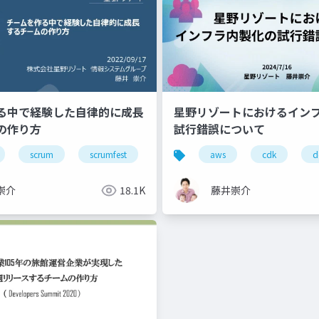
る中で経験した自律的に成長
星野リゾートにおけるイン
の作り方
試行錯誤について
scrum
scrumfest
mikawa
aws
team
cdk
manage
d
崇介
18.1K
藤井崇介