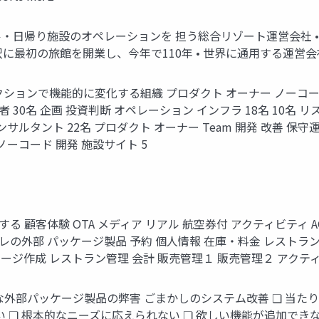
テル・日帰り施設のオペレーションを 担う総合リゾート運営会社 
最初の旅館を開業し、今年で110年 • 世界に通用する運営会社を目指してい
ションで機能的に変化する組織 プロダクト オーナー ノーコード
 30名 企画 投資判断 オペレーション インフラ 18名 10名
ルタント 22名 プロダクト オーナー Team 開発 改善 保守運用
s Inc. ノーコード 開発 施設サイト 5
基盤を刷新する 顧客体験 OTA メディア リアル 航空券付 アクティビティ
レの外部 パッケージ製品 予約 個人情報 在庫・料金 レストラン
ージ作成 レストラン管理 会計 販売管理１ 販売管理２ アクティビ
外部パッケージ製品の弊害 ごまかしのシステム改善 ❏ 当たり
 ❏ 根本的なニーズに応えられない ❏ 欲しい機能が追加できな