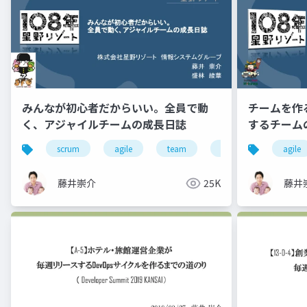
みんなが初心者だからいい。全員で動
チームを作
く、アジャイルチームの成長日誌
するチーム
scrum
agile
team
hotel
engineer
agile
藤井崇介
25K
藤井