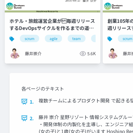
ホテル・旅館運営企業が 毎週リリース
創業105
するDevOpsサイクルを作るまでの道の
週リリース
り
scrum
agile
team
hotel
engineer
scrum
藤井崇介
5.6K
藤井
各ページのテキスト
複数チームによるプロダクト開発 で起きる悩
1.
藤井 崇介 星野リゾート 情報システムグループ
2.
・開発体制の内製化を主導し、エンジニア組
(女の子)と1歳(女の子)がいます Hoshino Resort