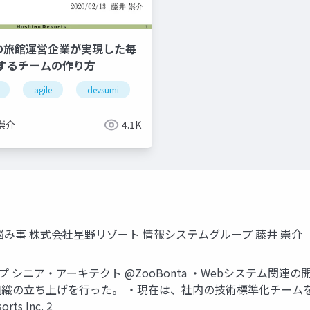
年の旅館運営企業が実現した毎
するチームの作り方
agile
devops
devsumi
devops
hotel
崇介
4.1K
み事 株式会社星野リゾート 情報システムグループ 藤井 崇介
 シニア・アーキテクト @ZooBonta ・Webシステム関連
織の立ち上げを行った。 ・現在は、社内の技術標準化チームを
s Inc. 2