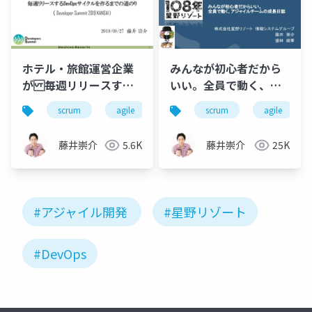
ホテル・旅館運営企業
みんなが初心者だから
が 毎週リリースする
いい。全員で動く、ア
DevOpsサイクルを作る
ジャイルチームの成長
scrum
agile
team
scrum
hotel
agile
engineer
までの道のり
日誌
藤井崇介
5.6K
藤井崇介
25K
#アジャイル開発
#星野リゾート
#DevOps