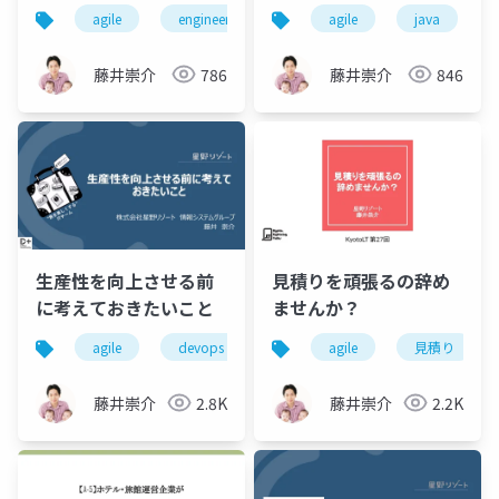
agile
engineer
ai
agile
design
java
figma
藤井崇介
786
藤井崇介
846
生産性を向上させる前
見積りを頑張るの辞め
に考えておきたいこと
ませんか？
agile
devops
engineer
agile
development
見積り
藤井崇介
2.8K
藤井崇介
2.2K