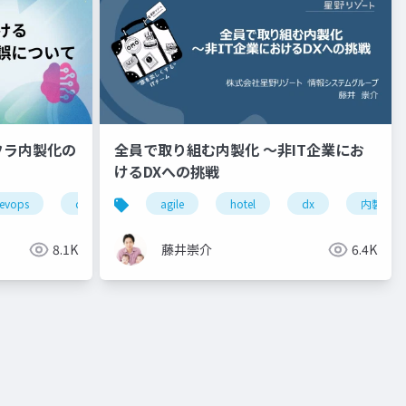
フラ内製化の
全員で取り組む内製化 ～非IT企業にお
けるDXへの挑戦
r
evops
classmethod
agile
hotel
hotel
dx
内製化
8.1K
藤井崇介
6.4K