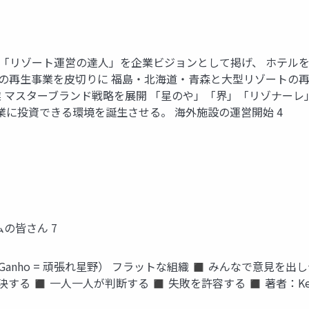
。 「リゾート運営の達人」を企業ビジョンとして掲げ、 ホテ
岳の再生事業を皮切りに 福島・北海道・青森と大型リゾートの再生案
スターブランド戦略を展開 「星のや」「界」「リゾナーレ」の3つの
産業に投資できる環境を誕生させる。 海外施設の運営開始 4
の皆さん 7
Ganho = 頑張れ星野） フラットな組織 ◼ みんなで意見を
一人一人が判断する ◼ 失敗を許容する ◼ 著者：Ken Blanchard