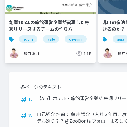
創業105年の旅館運営企業が実現した毎
非ITの宿
週リリースするチームの作り方
きるのか？
scrum
agile
devsumi
devops
agile
ho
藤井崇介
4.1K
藤井
各ページのテキスト
【A-5】ホテル・旅館運営企業が 毎週リリースするDe
1.
自己紹介 名前： 藤井 崇介（入社２年目、京都勤
2.
テル巡り？？ @ZooBonta フォローよろし