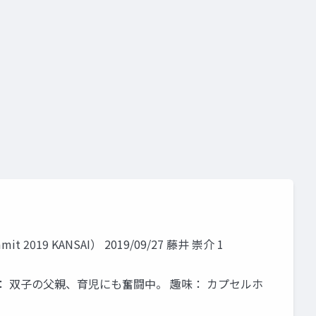
evops
9 KANSAI） 2019/09/27 藤井 崇介 1
 家族： 双子の父親、育児にも奮闘中。 趣味： カプセルホ