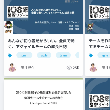
みんなが初心者だからいい。全員で動
チームを作
く、アジャイルチームの成長日誌
するチーム
scrum
agile
team
hotel
engineer
agile
藤井崇介
25K
藤井