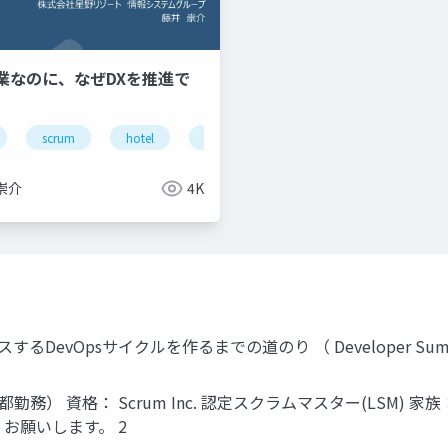
泊業なのに、なぜDXを推進で
tel
scrum
hotel
ノーコードツール
内製化
d
崇介
4K
vOpsサイクルを作るまでの道のり （ Developer Summit 201
務） 資格： Scrum Inc. 認定スクラムマスター(LSM)
くお願いします。 2