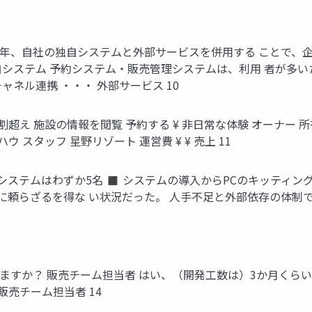
長年、自社の独自システムと外部サービスを併用する ことで、
システム 予約システム・販売管理システムは、利用 者が多いため、
部チャネル連携 ・・・ 外部サービス 10
超え 施設の情報を閲覧 予約する ¥ 非日常な体験 オーナー 所有
ウ スタッフ 星野リゾート 運営費 ¥ ¥ 売上 11
報システムはわずか5名 ◼ システムの導入からPCのキッティン
頼らざるを得な い状況だった。 人手不足と外部依存の体制で
ますか？ 販売チーム担当者 はい、（開発工数は）3か月くら
販売チーム担当者 14