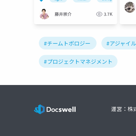
藤井崇介
3.7K
#チームトポロジー
#アジャイ
#プロジェクトマネジメント
運営：株