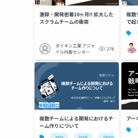
激録・開発密着10ヶ月!! 拡大した
複数
スクラムチームの衝突
で起
ダイキン工業 アジャ
278
イル内製センター
複数チームによる開発におけるチ
アー
ーム作りについて
agile
hotel
devops
tea