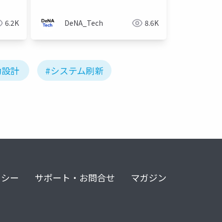
6.2K
DeNA_Tech
8.6K
動設計
#システム刷新
リシー
サポート・お問合せ
マガジン