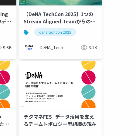
ing
【DeNA TechCon 2025】1つの
NAデー
Stream Aligned Teamからのア
織に
ジャイルことはじめ
dena techcon 2025
9.6K
DeNA_Tech
3.1K
の
デタマネFES_データ活用を支え
けた取
るチームトポロジー型組織の現在