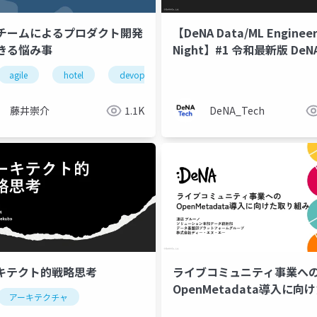
チームによるプロダクト開発
【DeNA Data/ML Engineer
きる悩み事
Night】#1 令和最新版 De
タ・MLエンジニアリング組
agile
hotel
devops
team
teamtopology
ついて
藤井崇介
1.1K
DeNA_Tech
キテクト的戦略思考
ライブコミュニティ事業へ
OpenMetadata導入に向
アーキテクチャ
り組み
m
teamtopology