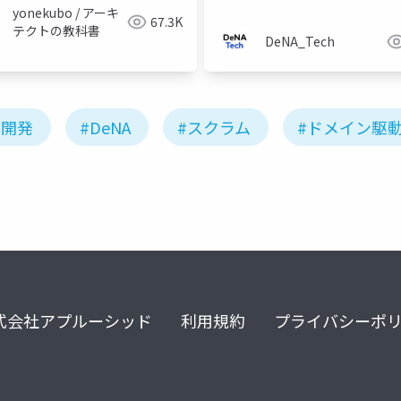
yonekubo / アーキ
67.3K
テクトの教科書
DeNA_Tech
ル開発
#DeNA
#スクラム
#ドメイン駆
式会社アプルーシッド
利用規約
プライバシーポ