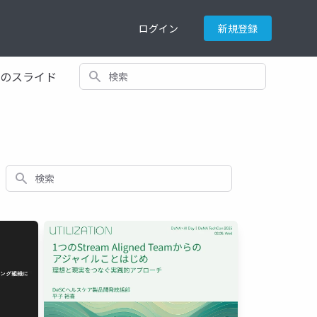
ログイン
新規登録
検索
てのスライド
検索