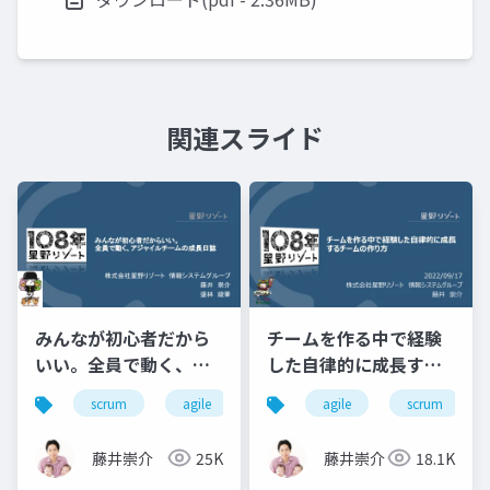
関連スライド
みんなが初心者だから
チームを作る中で経験
いい。全員で動く、ア
した自律的に成長する
ジャイルチームの成長
チームの作り方
scrum
agile
team
agile
hotel
scrum
engineer
日誌
藤井崇介
25K
藤井崇介
18.1K