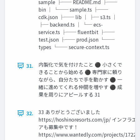
sample ├── README.md ├──
bin │ └── sample.ts ├──
cdk.json ├── lib │ ├─ s3.ts │
├─ backend.ts │ └─ ecs-
service.ts ├── fluentbit ├──
test.json ├── prod.json └──
types └── secure-context.ts
内製化で気を付けたこと ⚫ 小さくで
31.
きることから始める ⚫ 専門家に頼り
ながら、自分たちで手を動かす ⚫ 一
緒に進めてくれる仲間を増やす ⚫ 成
果を周りにアピールする 31
33 ありがとうございました
32.
https://hoshinoresorts.com/jp/ インフ
アも募集中です！
https://www.wantedly.com/projects/17228