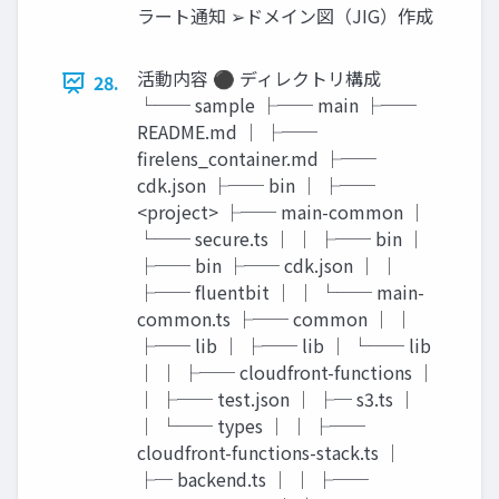
ラート通知 ➢ドメイン図（JIG）作成
活動内容 ⚫ ディレクトリ構成
28.
└── sample ├── main ├──
README.md │ ├──
firelens_container.md ├──
cdk.json ├── bin │ ├──
<project> ├── main-common │
└── secure.ts │ │ ├── bin │
├── bin ├── cdk.json │ │
├── fluentbit │ │ └── main-
common.ts ├── common │ │
├── lib │ ├── lib │ └── lib
│ │ ├── cloudfront-functions │
│ ├── test.json │ ├─ s3.ts │
│ └── types │ │ ├──
cloudfront-functions-stack.ts │
├─ backend.ts │ │ ├──