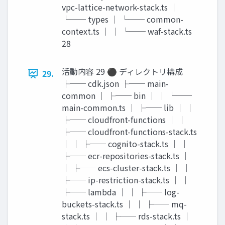
vpc-lattice-network-stack.ts │
└── types │ └── common-
context.ts │ │ └── waf-stack.ts
28
活動内容 29 ⚫ ディレクトリ構成
29.
├── cdk.json ├── main-
common │ ├── bin │ │ └──
main-common.ts │ ├── lib │ │
├── cloudfront-functions │ │
├── cloudfront-functions-stack.ts
│ │ ├── cognito-stack.ts │ │
├── ecr-repositories-stack.ts │
│ ├── ecs-cluster-stack.ts │ │
├── ip-restriction-stack.ts │ │
├── lambda │ │ ├── log-
buckets-stack.ts │ │ ├── mq-
stack.ts │ │ ├── rds-stack.ts │