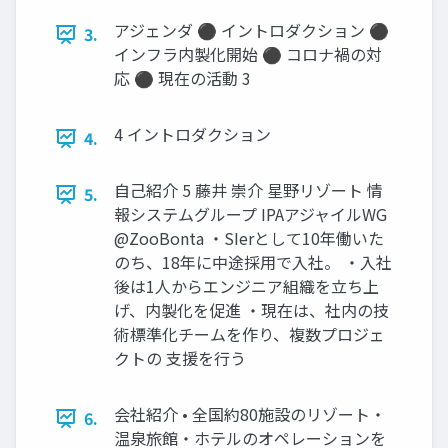
アジェンダ ⚫ イントロダクション ⚫
3.
インフラ内製化開始 ⚫ コロナ禍の対
応 ⚫ 現在の活動 3
4 イントロダクション
4.
自己紹介 5 藤井 崇介 星野リゾート 情
5.
報システムグループ IPAアジャイルWG
@ZooBonta ・SIerとして10年働いた
のち、18年に中途採用で入社。 ・入社
後は1人からエンジニア組織を立ち上
げ、内製化を促進 ・現在は、社内の技
術標準化チームを作り、複数プロジェ
クトの 支援を行う
会社紹介 • 全国約80施設のリゾート・
6.
温泉旅館・ホテルのオペレーションを