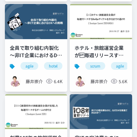
全員で取り組む内製化
ホテル・旅館運営企業
～非IT企業におけるDX
が 毎週リリースする
への挑戦
DevOpsサイクルを作る
agile
hotel
dx
scrum
内製化
agile
ノーコー
までの道のり
藤井崇介
6.4K
藤井崇介
5.6K