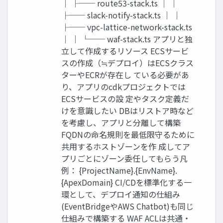
│ ├── route53-stack.ts │ │
├── slack-notify-stack.ts │ │
├── vpc-lattice-network-stack.ts
│ │ └── waf-stack.ts アプリと独
立して作成するリソース ECSサービ
スの作成（≒デプロイ）はECSクラス
ターやECRが存在し ている必要があ
り、アプリのcdkプロジェクトでは
ECSサービスの設 定やタスク定義だ
けを意識したい DBはリストア時など
を考慮し、アプリと分離して構築
FQDNの命名規則を最低限守るために
共用するホストゾーンを作 成してア
プリごとにゾーン委任してもらう凡
例： {ProjectName}.{EnvName}.
{ApexDomain} CI/CDを標準化する一
環として、デプロイ通知の仕組み
(EventBridgeやAWS Chatbot)も同じ
仕組みで構築する WAF ACLは共通・