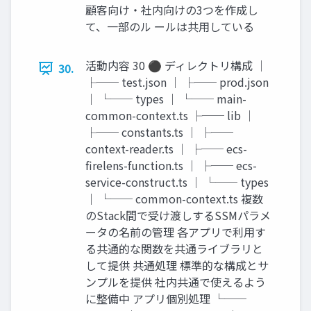
顧客向け・社内向けの3つを作成し
て、一部のル ールは共用している
活動内容 30 ⚫ ディレクトリ構成 │
30.
├── test.json │ ├── prod.json
│ └── types │ └── main-
common-context.ts ├── lib │
├── constants.ts │ ├──
context-reader.ts │ ├── ecs-
firelens-function.ts │ ├── ecs-
service-construct.ts │ └── types
│ └── common-context.ts 複数
のStack間で受け渡しするSSMパラメ
ータの名前の管理 各アプリで利用す
る共通的な関数を共通ライブラリと
して提供 共通処理 標準的な構成とサ
ンプルを提供 社内共通で使えるよう
に整備中 アプリ個別処理 └──