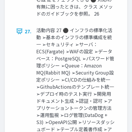
有無に困ったときは、クラス メソッ
ドのガイドブックを参照。 26
活動内容 27 ⚫ インフラの標準化活
27.
動 ➢基本のインフラの標準構成を統
一 ➢セキュリティ ➢サーバ：
ECS(Fargate) ➢WAFの設定 ➢データ
ベース：PostgreSQL ➢パスワード管
理ポリシー ➢Queue：Amazon
MQ(Rabbit MQ) ➢Security Group設
定ポリシー ➢CI/CDの仕組みを統一
➢GithubActionsのテンプレート統一
➢デプロイ時のテスト実行 ➢開発用
ドキュメント生成 ➢認証・認可 ➢ア
プリケーショントークンの管理方法
➢運用監視 ➢ログ管理(DataDog +
S3) ➢OpenAPI公開 ➢リソースダッシ
ュボード ➢テーブル定義書作成 ➢ア