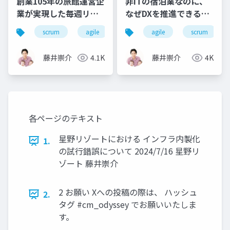
創業105年の旅館運営企
非ITの宿泊業なのに、
業が実現した毎週リリ
なぜDXを推進できるの
ースするチームの作り
か？
scrum
agile
devsumi
agile
devops
scrum
ho
方
藤井崇介
4.1K
藤井崇介
4K
各ページのテキスト
星野リゾートにおける インフラ内製化
1.
の試行錯誤について 2024/7/16 星野リ
ゾート 藤井崇介
2 お願い Xへの投稿の際は、 ハッシュ
2.
タグ #cm_odyssey でお願いいたしま
す。