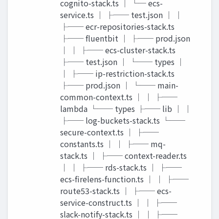
cognito-stack.ts │ └─ ecs-
service.ts │ ├── test.json │ │
├── ecr-repositories-stack.ts
├── fluentbit │ ├── prod.json
│ │ ├── ecs-cluster-stack.ts
├── test.json │ └── types │
│ ├── ip-restriction-stack.ts
├── prod.json │ └── main-
common-context.ts │ │ ├──
lambda └── types ├── lib │ │
├── log-buckets-stack.ts └──
secure-context.ts │ ├──
constants.ts │ │ ├── mq-
stack.ts │ ├── context-reader.ts
│ │ ├── rds-stack.ts │ ├──
ecs-firelens-function.ts │ │ ├──
route53-stack.ts │ ├── ecs-
service-construct.ts │ │ ├──
slack-notify-stack.ts │ │ ├──