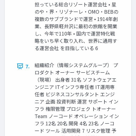
担っている総合リゾート運営会社 • 星
のや・界・リゾナーレ・OMO・BEBの
複数のサブブランドで運営 • 1914年創
業、長野県軽井沢に最初の旅館を開業
し、今年で110年 • 国内で運営特化戦
略をいち早く取り入れ、世界に通用す
る運営会社 を目指している 6
組織紹介（情報システムグループ） プ
7.
ロダクト オーナー サービスチーム
（現場） 出身者 31名 ソフトウェアエ
ンジニア ITインフラ専任者 IT運用専
任者 ビジネスコンサルタント エンジ
ニア 企画 投資判断 運営 サポート イン
フラ 権限管理 プロジェク トオーナー
Team ノーコード オペレーション イン
フラ 12名 20名 開発 4名 23名 ノーコ
ード ツール 活用開発 7 リスク管理 予