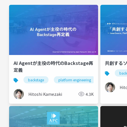
AI Agentが主役の時代のBackstage再
共創する
定義
back
backstage
platform engineering
Hit
Hitoshi Kamezaki
4.3K