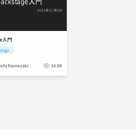
ge入門
stage
oshi Kamezaki
34.9K