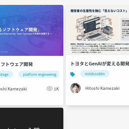
トヨタとGenAIが変える開
ソフトウェア開発
notebooklm
stage
platform engineering
team topologies
innersourc
Hitoshi Kamezaki
oshi Kamezaki
1K