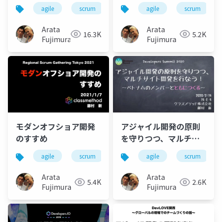
テクト 〜私がオフショ
目指す 〜 ベトナムでの
agile
scrum
offshore
agile
vietnam
scrum
m
アに取り組んでいる理
取り組みとこれから 〜
由〜
Arata
Arata
16.3K
5.2K
Fujimura
Fujimura
モダンオフショア開発
アジャイル開発の原則
のすすめ
を守りつつ、マルチサ
イト開発を行なう！
agile
scrum
offshore
agile
modernoffshore
scrum
Arata
Arata
5.4K
2.6K
Fujimura
Fujimura