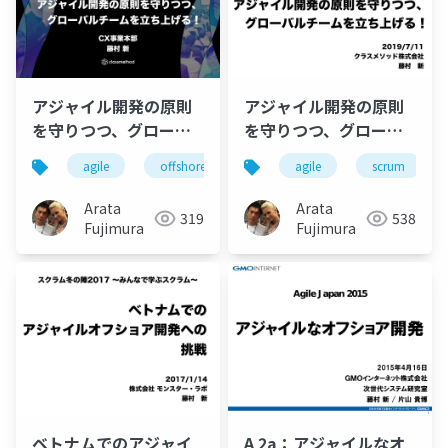
アジャイル開発の原則
アジャイル開発の原則
を守りつつ、グローバ
を守りつつ、グローバ
ルチームを立ち上げ
ルチームを立ち上げ
agile
offshore
scrum
agile
vietnam
scrum
m
る！
る！
Arata
Arata
319
538
Fujimura
Fujimura
ベトナムでのアジャイ
A 2a：アジャイルなオ