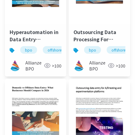
Hyperautomation in
Outsourcing Data
Data Entry
Processing For
Combining RPA, AI,
EdTech Platforms In
bpo
offshore
automation
bpo
offshore
and OCR for
2026
Maximum Efficiency
Allianze
Allianze
>100
>100
BPO
BPO