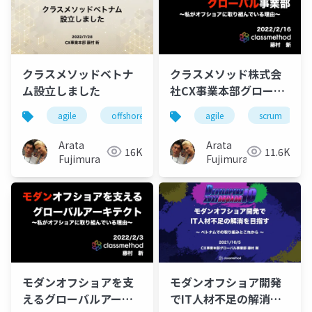
クラスメソッドベトナ
クラスメソッド株式会
ム設立しました
社CX事業本部グローバ
ル事業部のご紹介
agile
offshore
vietnam
agile
modern-offshore
scrum
Arata
Arata
16K
11.6K
Fujimura
Fujimura
モダンオフショアを支
モダンオフショア開発
えるグローバルアーキ
でIT人材不足の解消を