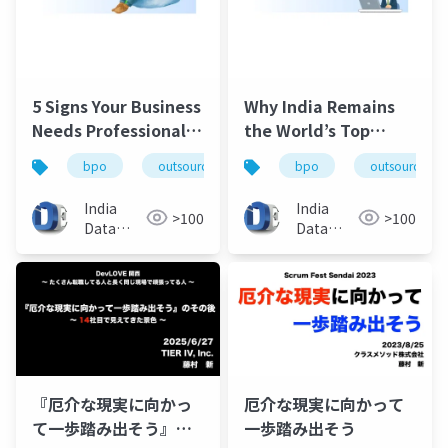
5 Signs Your Business
Why India Remains
Needs Professional
the World’s Top
Data Entry Support
Outsourcing
bpo
outsourcing
data entry
bpo
outsourcing
offshore
Destination in 2026
India
India
>100
>100
Data
Data
Entry
Entry
Help
Help
『厄介な現実に向かっ
厄介な現実に向かって
て一歩踏み出そう』の
一歩踏み出そう