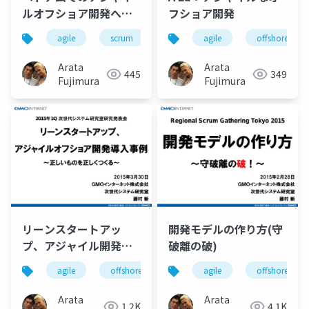
ルオフショア開発への
フショア開発
挑戦
agile
scrum
offshore
agile
vietnam
offshore
Arata
Arata
445
349
Fujimura
Fujimura
リーンスタートアッ
開発モデルの作り方(守
プ、アジャイル開発導
破離の破)
入事例
agile
offshore
leanstartup
agile
offshore
Arata
Arata
1.2K
4.1K