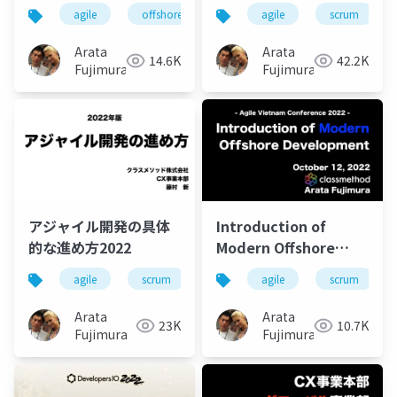
その後 〜14社目で見え
agile
offshore
vietnam
agile
devops
scrum
てきた景色〜
Arata
Arata
14.6K
42.2K
Fujimura
Fujimura
アジャイル開発の具体
Introduction of
的な進め方2022
Modern Offshore
Development
agile
scrum
vietnam
agile
modern-offshore
scrum
Arata
Arata
23K
10.7K
Fujimura
Fujimura