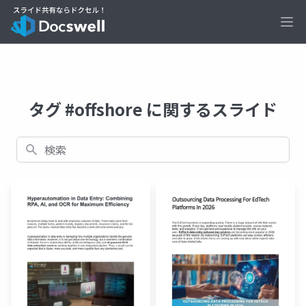
Ope
タグ #offshore に関するスライド
検索