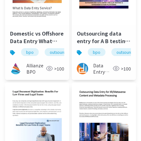
Domestic vs Offshore
Outsourcing data
Data Entry What
entry for A B testing
Businesses Should
And experimentation
bpo
outsourcing
offshore
bpo
outsourcing
Compare in 2026
platforms
Allianze
Data
>100
>100
BPO
Entry
India
BPO