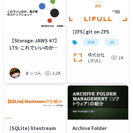
[ZFS] git on ZFS
【Storage-JAWS #7】
lifull
zfs
gi
LT5: これでいいのか、
我が家のスナップショ
株式会社
1K
LIFULL
ット
まっつん
2.2K
[SQLite] litestream
Archive Folder