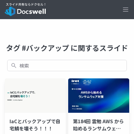
Ope
タグ #バックアップ に関するスライド
検索
IaCとバックアップで自
第184回 雲勉 AWS から
宅鯖を壊そう！！！
始めるランサムウェア