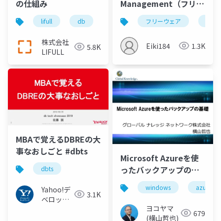
の仕組み
Management（フリー
ウェア）の紹介
lifull
db
sqlite
フリーウェア
圧縮
株式会社
Eiki184
1.3K
5.8K
LIFULL
MBAで覚えるDBREの大
事なおしごと #dbts
Microsoft Azureを使
ったバックアップの基
dbts
礎
windows
azure
Yahoo!デ
3.1K
ベロッパ
ヨコヤマ
ーネット
679
(横山哲也)
ワーク