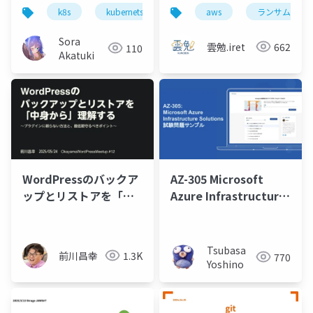
対策
k8s
kubernets
iac
aws
バックアップ
ランサムウェ
Sora
雲勉.iret
662
110
Akatuki
WordPressのバックア
AZ-305 Microsoft
ップとリストアを「中
Azure Infrastructure
身から」理解する
Solutions 取得学習会
第8回
Tsubasa
前川昌幸
1.3K
770
Yoshino