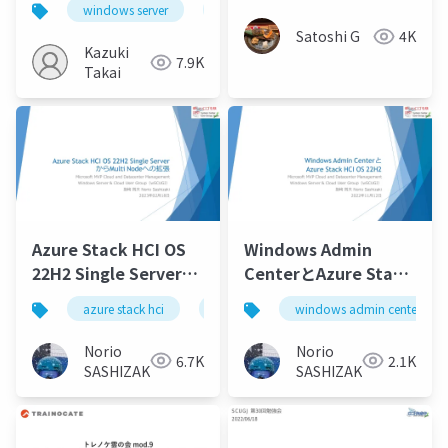
windows server
windows server 2025
hotpatch
Satoshi G
4K
Kazuki
7.9K
Takai
Azure Stack HCI OS
Windows Admin
22H2 Single Serverか
CenterとAzure Stack
らMulti Nodeへの拡
HCI OS 22H2 /
azure stack hci
azure arc
windows admin center
azure arc enabled serve
張/Azure Stack HCI
Windows Admin
OS 22H2 Single
Center and Azure
Norio
Norio
6.7K
2.1K
Server to Multi Node
Stack HCI OS 22H2
SASHIZAKI
SASHIZAKI
Extension