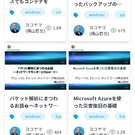
スでもコンテナを
ったバックアップの基
礎
windows
container
hyper-v
docker
windows
azure
ヨコヤマ
ヨコヤマ
1.8K
679
(横山哲也)
(横山哲也)
パケット解析にまつわ
Microsoft Azureを使
るお話�～ネットワー
った災害復旧の基礎
クモニターとHyper-V
windows
hyper-v
packet capture
windows
backup
networ
～
ヨコヤマ
ヨコヤマ
464
1.2K
(横山哲也)
(横山哲也)