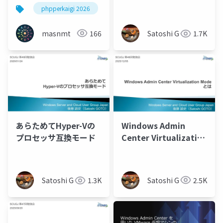
奮闘記
のGPUパーティション
phpperkaigi 2026
phperkaigi
hyper-v
po
分割をいじってみた
masnmt
166
Satoshi G
1.7K
Windows Admin
あらためてHyper-Vの
Center Virtualization
プロセッサ互換モード
Modeとは
Satoshi G
2.5K
Satoshi G
1.3K