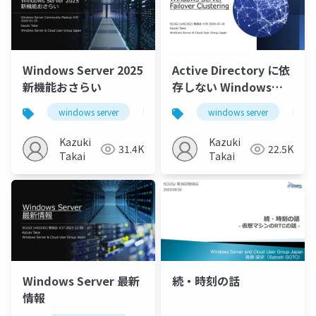
Windows Server 2025
Active Directory に依
新機能おさらい
存しない Windows
Server Failover
windows server
windows server 2025
windows server
hotpatch
wi
Clustering
Kazuki
Kazuki
31.4K
22.5K
Takai
Takai
Windows Server 最新
続・時刻の話
情報