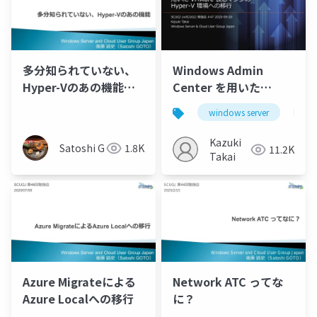
多分知られていない、
Windows Admin
Hyper-Vのあの機能
Center を用いた
（2025/10/26差し替え
VMware 仮想マシンの
windows server
wi
版）
Hyper-V 環境への移行
Kazuki
Satoshi G
1.8K
11.2K
Takai
Azure Migrateによる
Network ATC ってな
Azure Localへの移行
に？