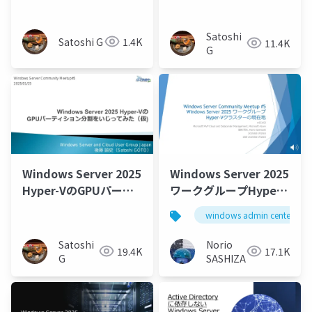
Satoshi
Satoshi G
1.4K
11.4K
G
Windows Server 2025
Windows Server 2025
Hyper-VのGPUパーテ
ワークグループHyper-
ィション分割をいじっ
Vクラスターの現在地
windows admin center
てみた（仮)
_Current location of
Windows Server 2025
Satoshi
Norio
19.4K
17.1K
Workgroup Hyper-V
G
SASHIZAKI
Cluster