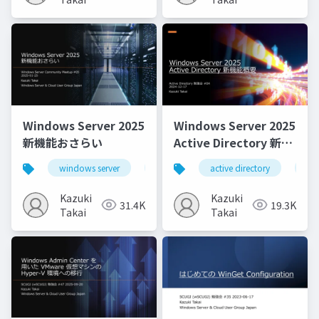
Windows Server 2025
Windows Server 2025
新機能おさらい
Active Directory 新機
能概要
windows server
windows server 2025
active directory
hotpatch
ad
Kazuki
Kazuki
31.4K
19.3K
Takai
Takai