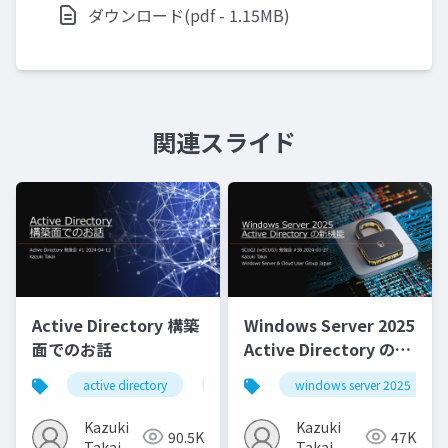
ダウンロード(pdf - 1.15MB)
関連スライド
Active Directory 構築
Windows Server 2025
面でのお話
Active Directory の新
機能
active directory
active directory domain services
windows server 2025
Kazuki
Kazuki
90.5K
47K
Takai
Takai