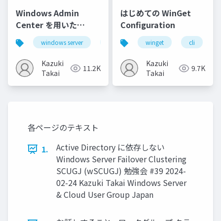
Windows Admin
はじめての WinGet
Center を用いた
Configuration
VMware 仮想マシンの
windows server
windows admin center
winget
cli
wac
Hyper-V 環境への移行
Kazuki
Kazuki
11.2K
9.7K
Takai
Takai
各ページのテキスト
Active Directory に依存しない
1.
Windows Server Failover Clustering
SCUGJ (wSCUGJ) 勉強会 #39 2024-
02-24 Kazuki Takai Windows Server
& Cloud User Group Japan