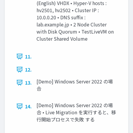
(English) VHDX • Hyper-V hosts :
hv2501, hv2502 • Cluster IP :
10.0.0.20 • DNS suffix :
lab.example.jp • 2 Node Cluster
with Disk Quorum • TestLiveVM on
Cluster Shared Volume
11.
12.
[Demo] Windows Server 2022 の場
13.
合
[Demo] Windows Server 2022 の場
14.
合 • Live Migration を実行すると、移
行開始プロセスで失敗 する