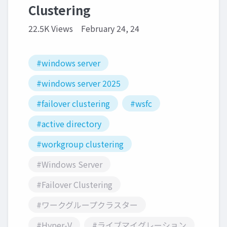
Clustering
22.5K Views
February 24, 24
#windows server
#windows server 2025
#failover clustering
#wsfc
#active directory
#workgroup clustering
#Windows Server
#Failover Clustering
#ワークグループクラスター
#Hyper-V
#ライブマイグレーション