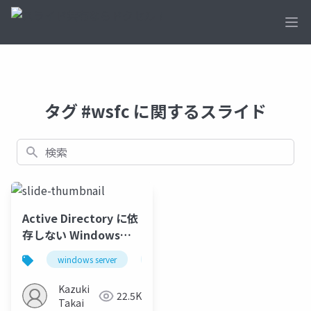
Ope
タグ #wsfc に関するスライド
検索
Active Directory に依
存しない Windows
Server Failover
windows server
windows server 2025
failover clu
Clustering
Kazuki
22.5K
Takai