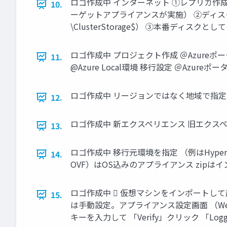
ロゴ作成中 インターネット ①レプリカ作成
10.
ーゲットアプライアンスが実施） ②ディスク
\ClusterStorage$） ③本番ディス
ロゴ作成中 プロジェクト作成 ＠Azureポ
11.
@Azure Local環境 移行設定 ＠Azureポータ
ロゴ作成中 リージョンではなく地域で指定
12.
ロゴ作成中 新エクスペリエンス 旧エクスペ
13.
ロゴ作成中 移行元環境を指定 （例はHype
14.
OVF）はOS込みのアプライアンス zipはイン
ロゴ作成中  仮想マシンをインポートして
15.
は手動設定。アプライアンス設定画面 （We
キーを入力して 「Verify」クリック 「Logg