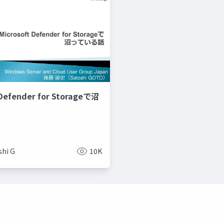
 Defender for Storageで沼
shi G
10K