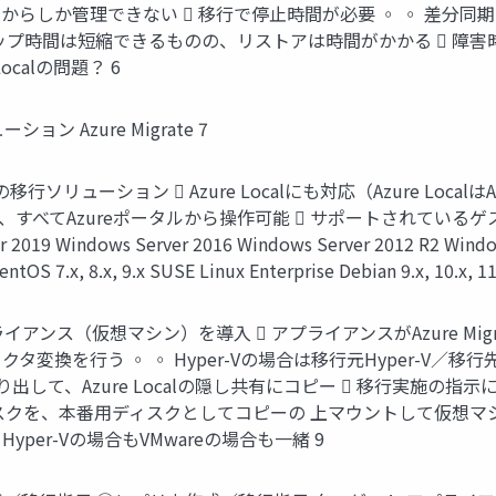
らしか管理できない  移行で停止時間が必要 ◦ ◦ 差分
プ時間は短縮できるものの、リストアは時間がかかる  障害時
calの問題？ 6
 Azure Migrate 7
の移行ソリューション  Azure Localにも対応（Azure LocalはAz
すべてAzureポータルから操作可能  サポートされているゲストOSは
 2019 Windows Server 2016 Windows Server 2012 R2 Windows
entOS 7.x, 8.x, 9.x SUSE Linux Enterprise Debian 9.x, 10.x, 11
アンス（仮想マシン）を導入  アプライアンスがAzure Mi
を行う ◦ ◦ Hyper-Vの場合は移行元Hyper-V／移行先Az
取り出して、Azure Localの隠し共有にコピー  移行実施
スクを、本番用ディスクとしてコピーの 上マウントして仮想マシ
per-Vの場合もVMwareの場合も一緒 9