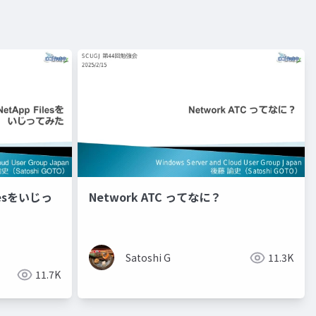
lesをいじっ
Network ATC ってなに？
Satoshi G
11.3K
11.7K