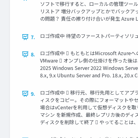
ソフトで移行すると、ローカルの管理ツールか
リストア 増分バックアップとかでバックアッ
の問題？ 責任の擦り付け合いが発生 Azure Lo
ロゴ作成中 待望のファーストパーティソリューション
7.
ロゴ作成中  もともとはMicrosoft Azureへ
8.
VMware  オンプレ側の仕掛けを作った後は、
2025 Windows Server 2022 Windows Server
8.x, 9.x Ubuntu Server and Pro. 18.x, 20.x C
ロゴ作成中  移行元、移行先用としてアプライ
9.
ィスクをコピー。その際にフォーマットやセクタ変換
場合はvCenterを利用して仮想ディスクを
マシン を新規作成、最終レプリカ後のディ
ディスクを削除して終了  やってることは、Hy