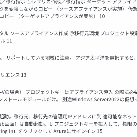
／移行指示 ①レプリカ作成／移行指示 ターゲット アプライア
を変換しながらコピー （ソースアプライアンスが実施） 仮想 
クとしてコピー （ターゲットアプライアンスが実施） 10
ータル ソースアプライアンス作成 ＠移行元環境 プロジェクト設定
ル 11
。 サポートしている地域に注意。 アジア太平洋を選択すると、
リエンス 13
r-Vの場合） プロジェクトキーはアプライアンス導入 の際に必要
ストールモジュールだけ。 別途Windows Server2022の仮想
起動。移行元、移行先の管理用IPアドレスに到 達可能なネットワ
b画面）は自動起動。  プロジェクトキーを投入して、権限の
ing in」をクリックして Azureにサインイン 15