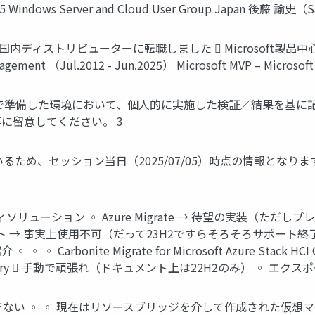
ndows Server and Cloud User Group Japan 後藤 諭史（S
 ）  国内ディストリビューターに転職しました  Microsof
nagement （Jul.2012 - Jun.2025） Microsoft MVP – Microsof
で準備した環境において、個人的に実施した検証／結果を基に記
に留意してください。 3
るため、セッション当日（2025/07/05）時点の情報となり
ューション ◦ Azure Migrate → 待望の実装（ただしプレビュー） ◦
2までのサポート → 事実上使用不可（だって23H2ですらそろそろサポ
rbonite Migrate for Microsoft Azure Stack HCI Com
t VM recovery  手動で頑張れ（ドキュメント上は22H2のみ） ◦ エ
理で管理できない ◦ ◦ 現在はリソースブリッジを介して作成された仮