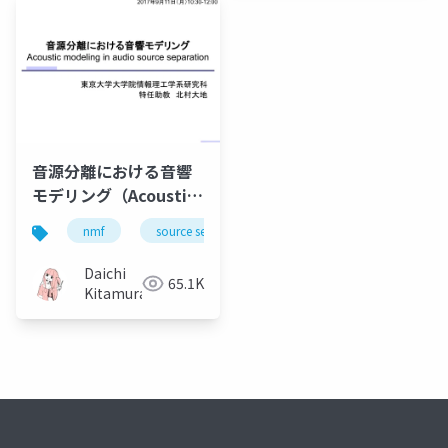
音源分離における音響
モデリング（Acoustic
modeling in audio
nmf
source separation
music
bss
source separation）
Daichi
65.1K
Kitamura