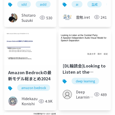
Native Practical
の正体は、計算だった
sdd
aidd
spec kit
ai
github copilot
生成
生成
〜
Shotaro
雲勉.iret
241
530
Suzuki
[DL輪読会]Looking to
Listen at the
Amazon Bedrockの最
Cocktail Party: A
新モデル総まとめ2024
deep learning
Speaker-
amazon bedrock
amazon nova
model
Independent Audio-
Deep
489
Visual Model for
Learning
Hidekazu
4.9K
Speech Separation
JP
Konishi