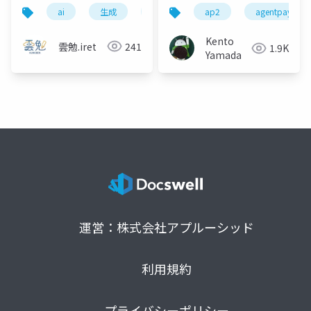
の正体は、計算だった
説
ai
生成
生成ai
とは
仕組み
ap2
agentpayment
〜
Kento
雲勉.iret
241
1.9K
Yamada
運営：株式会社アプルーシッド
利用規約
プライバシーポリシー