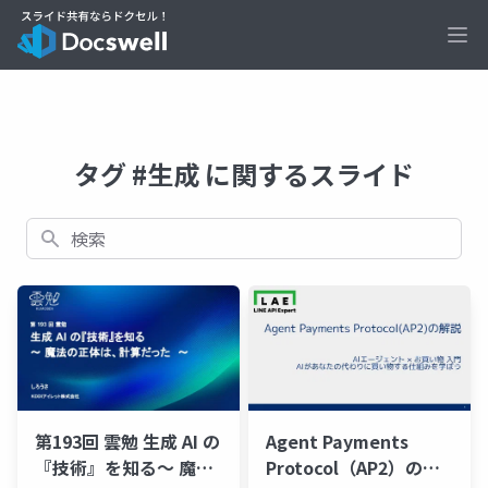
Ope
タグ #生成 に関するスライド
検索
第193回 雲勉 生成 AI の
Agent Payments
『技術』を知る〜 魔法
Protocol（AP2）の解