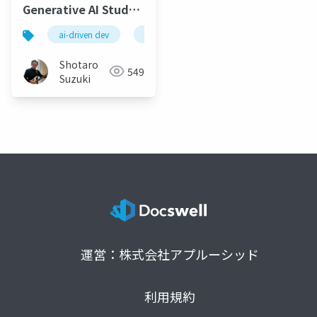
Generative AI Study
Group-第73
ai-driven dev
spec kit
specify
plan
回-20260526-SDDセッ
ション-公開版
Shotaro
549
Suzuki
運営：株式会社アプルーシッド
利用規約