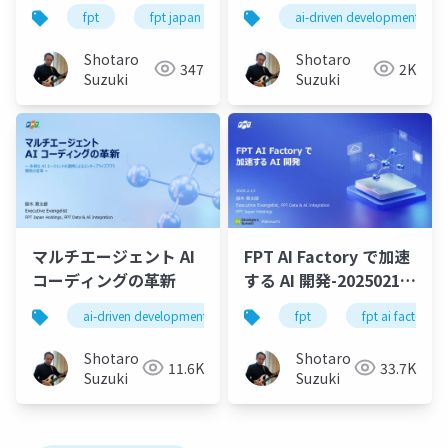
ーメントによる実社会
リッドAI開発プラット
fpt
fpt japan
ai
ai-driven development
genai
nvidia
での AI アプリケーショ
フォーム：FPT AI
ン推進 -
Factory - Claude
Shotaro
Shotaro
347
2K
Code・Gemini CLIと
Suzuki
Suzuki
テキスト・画像・動
画・音声を統合する次
世代アプリ開発戦略
マルチエージェント AI
FPT AI Factory で加速
コーディングの革新
する AI 開発-20250213-
公開版
ai-driven development
codevista
fpt
llm
fpt ai factory
ld
Shotaro
Shotaro
11.6K
33.7K
Suzuki
Suzuki