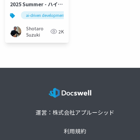
2025 Summer - ハイブ
リッドAI開発プラット
ai-driven development
fpt ai factory
multi modal
フォーム：FPT AI
Factory - Claude
Shotaro
2K
Code・Gemini CLIと
Suzuki
テキスト・画像・動
画・音声を統合する次
世代アプリ開発戦略
運営：株式会社アプルーシッド
利用規約