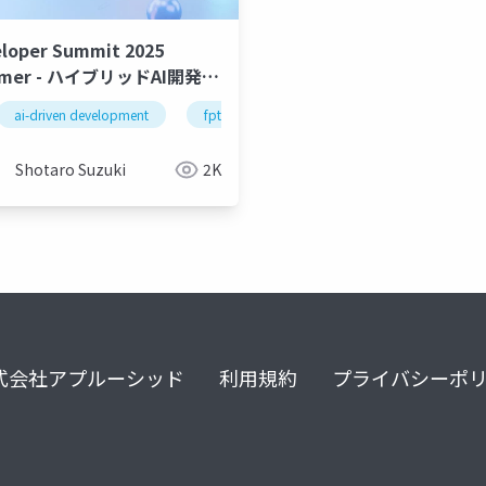
loper Summit 2025
mer - ハイブリッドAI開発プ
フォーム：FPT AI Factory
ai-driven development
nvidia
startup
fpt ai factory
fpt ai factory
multi modal
gemma
nvi
ne
aude Code・Gemini CLIと
スト・画像・動画・音声を統
Shotaro Suzuki
2K
る次世代アプリ開発戦略
式会社アプルーシッド
利用規約
プライバシーポ