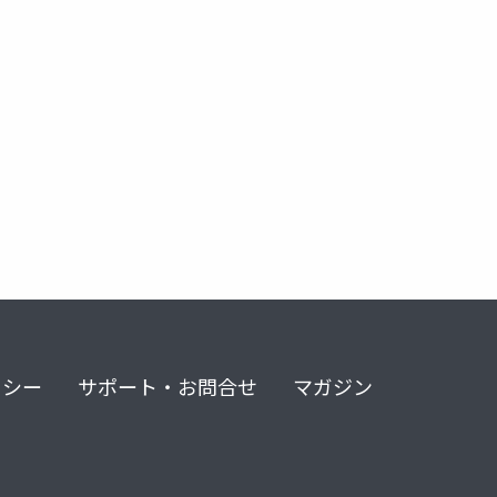
dia enteprise
motron
gemini
nvidia h100
vetex ai
nvidia h200
.net 8
claude code
c12
clou
リシー
サポート・お問合せ
マガジン