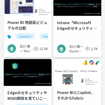
Power BI 地図系ビジュ
Intune「Microsoft
アルの比較
Edgeのセキュリティ
ベースライン」の確認
power bi
map
gis
他 / M365セキュリティ
&ゼロトラスト勉強会
石川 陽
石川 陽一
12.3K
2.7K
#16
一 Yoichi
Yoichi
Ishikawa
Ishikawa
Power BIとCopilot、
Edgeのセキュリティや
それからFabric
M365関係を見ていこう
/ 365セキュリティ&ゼ