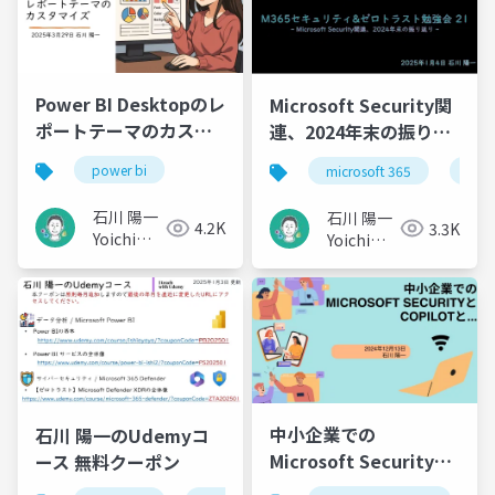
Power BI Desktopのレ
Microsoft Security関
ポートテーマのカスタ
連、2024年末の振り返
マイズ
り
power bi
microsoft 365
micr
石川 陽一
石川 陽一
4.2K
3.3K
Yoichi
Yoichi
Ishikawa
Ishikawa
中小企業での
石川 陽一のUdemyコ
Microsoft Securityと
ース 無料クーポン
Copilotと...