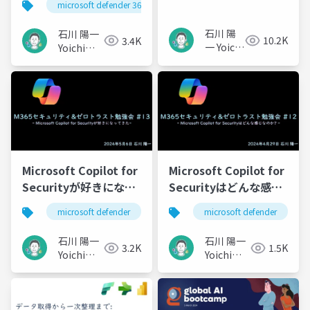
microsoft defender 365
ロトラスト勉強会 #15
石川 陽
石川 陽一
10.2K
3.4K
一 Yoichi
Yoichi
Ishikawa
Ishikawa
Microsoft Copilot for
Microsoft Copilot for
Securityが好きになっ
Securityはどんな感じ
てきた / M365セキュリ
なのか? / M365セキュ
microsoft defender
microsoft defender
ティ&ゼロトラスト勉強
リティ&ゼロトラスト勉
会 #13
強会 #12
石川 陽一
石川 陽一
3.2K
1.5K
Yoichi
Yoichi
Ishikawa
Ishikawa