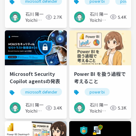
power bi
power pl
microsoft defender
の紹介
会 25
石川 陽一
石川 陽一
5.4K
2.7K
Yoichi
Yoichi
Ishikawa
Ishikawa
Power BI を扱う過程で
Microsoft Security
考えること
Copilot agentsの発表
power bi
microsoft defender
securitycopilot
石川 陽一
石川 陽一
5.3K
3.4K
Yoichi
Yoichi
Ishikawa
Ishikawa