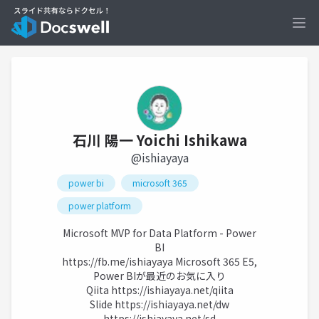
Ope
石川 陽一 Yoichi Ishikawa
@ishiayaya
power bi
microsoft 365
power platform
Microsoft MVP for Data Platform - Power
BI
https://fb.me/ishiayaya
Microsoft 365 E5,
Power BIが最近のお気に入り
Qiita
https://ishiayaya.net/qiita
Slide
https://ishiayaya.net/dw
https://ishiayaya.net/sd