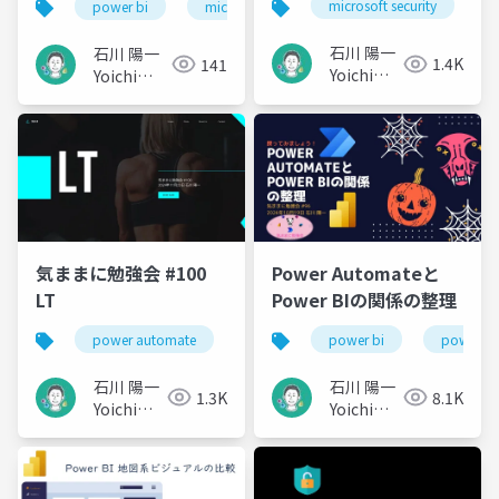
microsoft security
power bi
microsoft 365
microsoft defender
石川 陽一
石川 陽一
1.4K
141
Yoichi
Yoichi
Ishikawa
Ishikawa
気ままに勉強会 #100
Power Automateと
LT
Power BIの関係の整理
power automate
power bi
power a
石川 陽一
石川 陽一
1.3K
8.1K
Yoichi
Yoichi
Ishikawa
Ishikawa