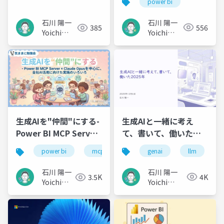
power bi
Agent 365 ×
Defender
石川 陽一
石川 陽一
556
385
Yoichi
Yoichi
Ishikawa
Ishikawa
生成AIと一緒に考え
生成AIを"仲間"にする-
て、書いて、働いた
Power BI MCP Server
2025年
× Claude Opus を中
genai
llm
power bi
mcp
claude
心に、全社AI活用に向
けた実践のいろいろ
石川 陽一
石川 陽一
4K
3.5K
Yoichi
Yoichi
Ishikawa
Ishikawa