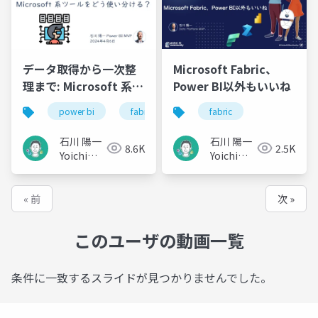
データ取得から一次整
Microsoft Fabric、
理まで: Microsoft 系ツ
Power BI以外もいいね
ールをどう使い分け
power bi
fabric
microsoft fabric
fabric
data fa
る？
石川 陽一
石川 陽一
8.6K
2.5K
Yoichi
Yoichi
Ishikawa
Ishikawa
« 前
次 »
このユーザの動画一覧
条件に一致するスライドが見つかりませんでした。