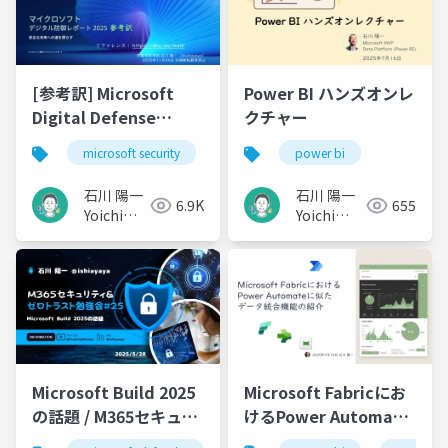
[参考訳] Microsoft
Power BI ハンズオンレ
Digital Defense
クチャー
Report 2025 / マイク
microsoft security
microsoft defender
power bi
ロソフト デジタル防御
レポート 2025
石川 陽一
石川 陽一
6.9K
655
Yoichi
Yoichi
Ishikawa
Ishikawa
Microsoft Fabricにお
Microsoft Build 2025
けるPower Automate
の話題 / M365セキュリ
に似たデータ統合機能
ティ&ゼロトラスト勉強