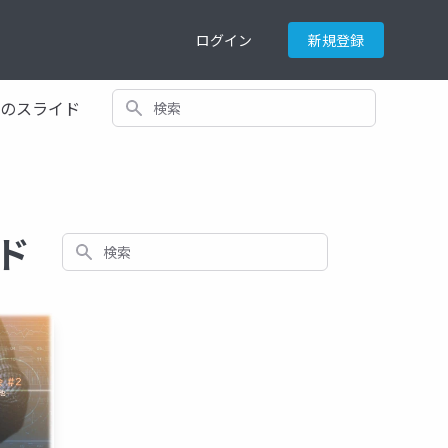
ログイン
新規登録
検索
てのスライド
イド
検索