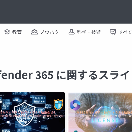
教育
ノウハウ
科学・技術
すべ
defender 365 に関するスラ