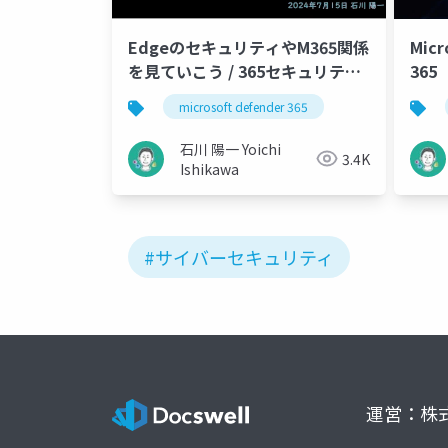
EdgeのセキュリティやM365関係
Micr
を見ていこう / 365セキュリティ
36
&ゼロトラスト勉強会 #15
中心
microsoft defender 365
トラ
石川 陽一 Yoichi
3.4K
Ishikawa
#サイバーセキュリティ
運営：株