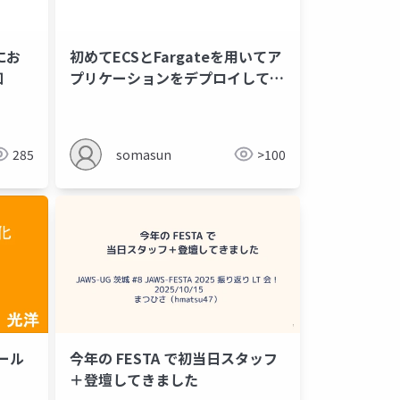
にお
初めてECSとFargateを用いてア
知
プリケーションをデプロイしてみ
た
285
somasun
>100
ール
今年の FESTA で初当日スタッフ
＋登壇してきました