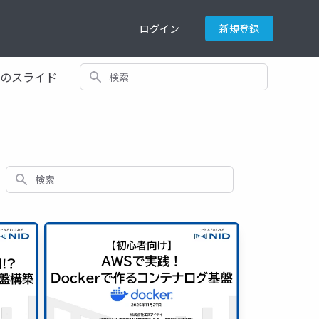
ログイン
新規登録
検索
てのスライド
検索