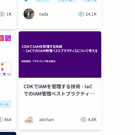
1K
tada
24.1K
CDKでIAMを管理する技術 - IaC
でのIAM管理ベストプラクティス
について考える
メール
864
alichan
4.8K