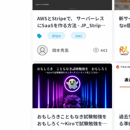
AWSとStripeで、 サーバーレス
新サ
にSaaSを作る方法 - JP_Stripes
なn
会津 2025
stripe
aws
岡本秀高
443
おもしろきこともなき試験勉強を
過去
おもしろく～Kiroで試験勉強をエ
る準