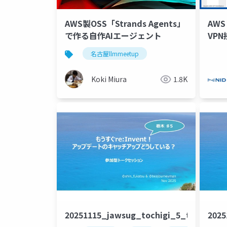
AWS製OSS「Strands Agents」
AWS
で作る自作AIエージェント
VP
名古屋llmmeetup
Koki Miura
1.8K
20251115_jawsug_tochigi_5_talk_bea
2025