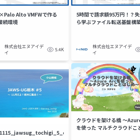
×Palo Alto VMFWで作る
5時間で請求額95万円！？
N接続環境
ら学ぶファイル転送基盤構
株式会社エヌアイデ
株式会社エヌアイデ
5.4K
イ
イ
クラウドを架ける橋 〜Azure 
を使った マルチクラウドこ
jouneyman
1115_jawsug_tochigi_5_openning_beajouneyman
じめ〜