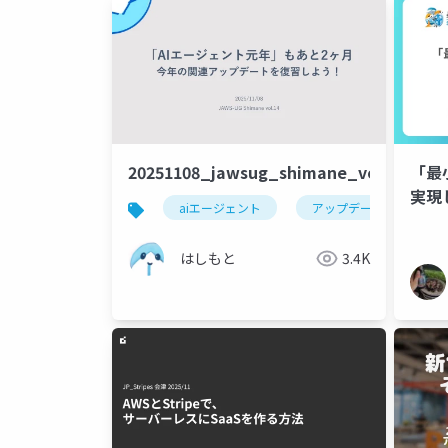
20251108_jawsug_shimane_vol14
「最
実現
aiエージェント
アップデート
a
はしもと
3.4K