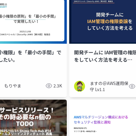
小権限」を「最小の手間」で
開発チームに IAM管理の権
したい。
をしていく方法を考える
ws
技術革新
生成ai
_20251108_Security-
JAWS【第39回】
ますの＠AWS運用保
もりやま
2.3K
守 Lv1.1