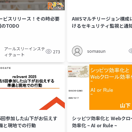
ービスリリース！その時必要
AWSマルチリージョン構成
個のTODO
けるセキュリティ監視と通
アールスリーインステ
somasun
273
ィテュート
5回参加した山下がお伝えす
シッピツ効率化と Webクロ
備と現地での行動
効率化 ~ AI or Rule ~