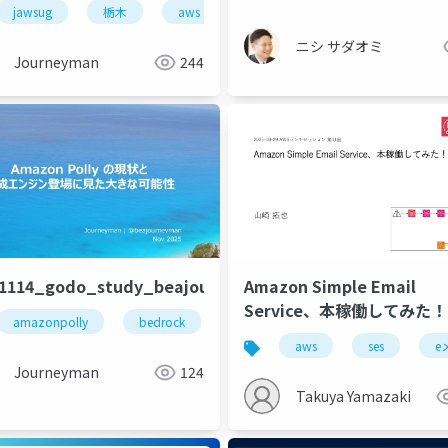
ュニティ
jawsug
栃木
aws
ニシ サダオミ
Journeyman
244
51114_godo_study_beajouneyman
Amazon Simple Email
Service、本稼働してみた！
amazonpolly
bedrock
aws
音声生成
ssml
aws
ses
e
Journeyman
124
Takuya Yamazaki