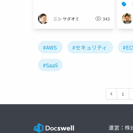
ンターテインメント化してみた～
ニシ サダオミ
343
#AWS
#セキュリティ
#EC
#SaaS
1
運営：株