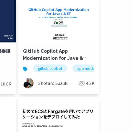
限委譲
GitHub Copilot App
Modernization for Java &
.NET
github coplilot
app modernization
java
Shotaro Suzuki
4.3K
10.8K