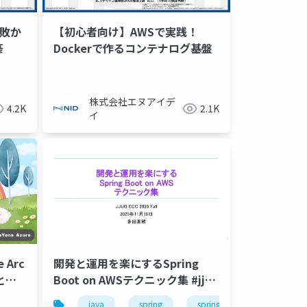
失敗か
【初心者向け】AWSで実践！
築
Dockerで作るコンテナログ基盤
株式会社エヌアイデ
4.2K
2.1K
イ
Arc
開発と運用を楽にするSpring
とは
Boot on AWSテクニック集 #jjug
#jjug_ccc
java
spring
spring-boot
aws