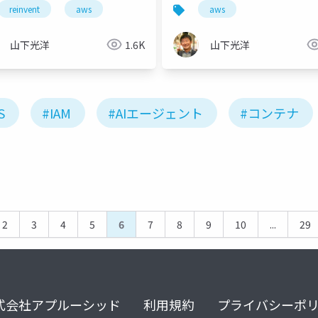
reinvent
aws
aws
山下光洋
1.6K
山下光洋
S
#IAM
#AIエージェント
#コンテナ
2
3
4
5
6
7
8
9
10
...
29
式会社アプルーシッド
利用規約
プライバシーポ