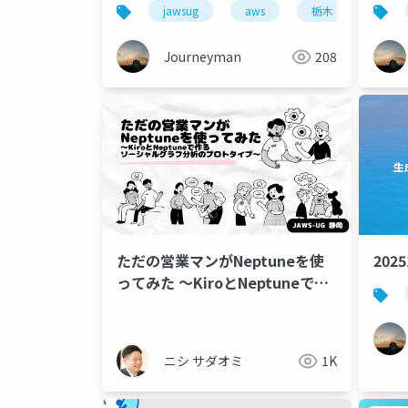
jawsug
aws
栃木
コミ
Journeyman
208
ただの営業マンがNeptuneを使
202
ってみた ～KiroとNeptuneで作
る ソーシャルグラフ分析のプロ
トタイプ～
ニシ サダオミ
1K