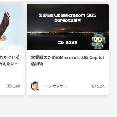
営業職のためのMicrosoft 365 Copilot
 選ばれたけど英
活用術
伝えたいこ
ニシ サダオミ
5.2K
1.6K