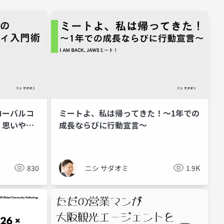
ローバルコ
ミートよ、私は帰ってきた！〜1年での
・思いや
成長ならびに行動宣言〜
う！―
830
ニシ サダオミ
1.9K