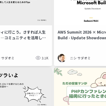
ティに行こう。さすれば人生
AWS Summit 2026 × Micr
。―コミュニティを活用して
Build - Update Showdow
るためのTips―
 サダオミ
3.1K
ニシ サダオミ