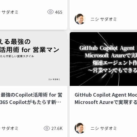
Organizations Must Kno
 サダオミ
465
ニシ サダオミ
強のCopilot活用術 for 営
GitHub Copilot Agent M
65 Copilotがもたらす新し
Microsoft Azureで実現
タイル～
ジェント作成 〜営業マンで
る！〜
 サダオミ
27.6K
ニシ サダオミ