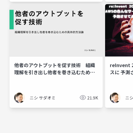
他者のアウトプットを促す技術 組織
reInven
理解を引き出し他者を巻き込むための
スに 予測
具体的方法論
ニシ サダオミ
21.9K
ニシ