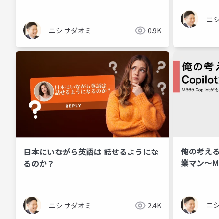
うー
ニシ
ニシ サダオミ
0.9K
俺の考える最
日本にいながら英語は 話せるようにな
業マン～M3
るのか？
い営業ス
ニシ
ニシ サダオミ
2.4K