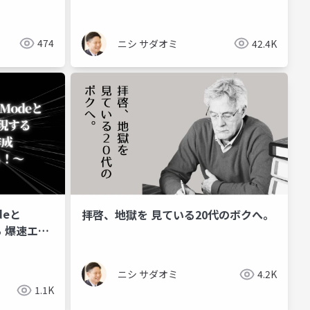
w
474
ニシ サダオミ
42.4K
odeと
拝啓、地獄を 見ている20代のボクへ。
する 爆速エー
もでき
ニシ サダオミ
4.2K
1.1K