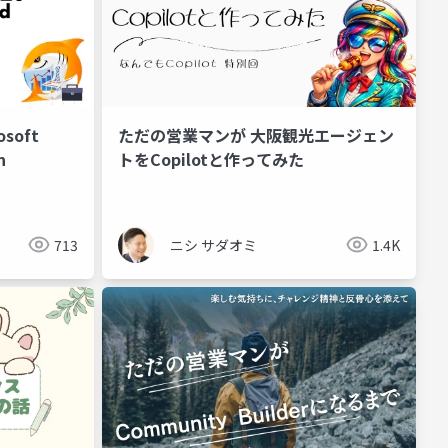
osoft
ただの営業マンが 大阪観光エージェン
n
トをCopilotと作ってみた
713
ニシ サダオミ
1.4K