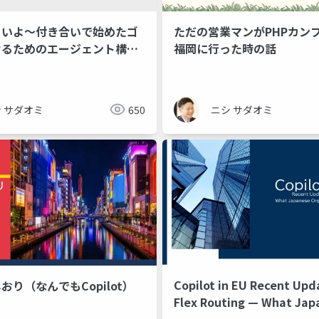
らいよ〜付き合いで始めたゴ
ただの営業マンがPHPカン
けるためのエージェント構築
福岡に行った時の話
 サダオミ
650
ニシ サダオミ
Copilot in EU Recent Upd
おり（なんでもCopilot）
Flex Routing — What Japanese