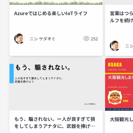
Azureではじめる楽しいIoTライフ
営業はつ
ルフを続
珍道中〜
ニシ サダオミ
252
ニシ
もう、騙されない。ー人が良すぎて損
大阪観光し
をしてしまうアナタに、武器を捧げよ