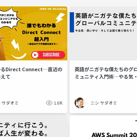
英語がニガテな僕たちのグ
Direct Connect―直近の
ミュニティ入門術―やる気
添えて
り・そしてお酒で乗り切ろ
ニシ サダオミ
 サダオミ
1.6K