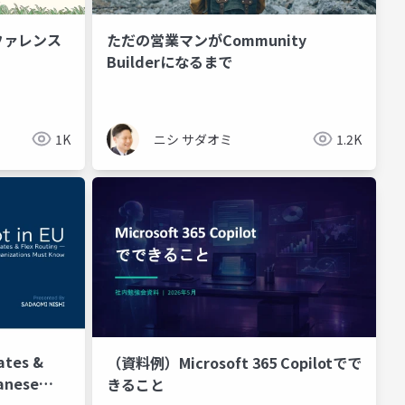
ファレンス
ただの営業マンがCommunity
Builderになるまで
1K
ニシ サダオミ
1.2K
ates &
（資料例）Microsoft 365 Copilotでで
きること