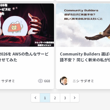
t 2026を AWSの色んなサービ
Community Builders
させてみた
語不安？ 同じく新米の私が
と
 サダオミ
668
ニシ サダオミ
1
2
3