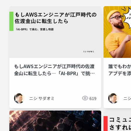
もしAWSエンジニアが江戸時代の佐渡
誰でもわかる
金山に転生したら―「AI-BPR」で挑
アプデを
む、世直し物語―
ニシ サダオミ
619
ニシ