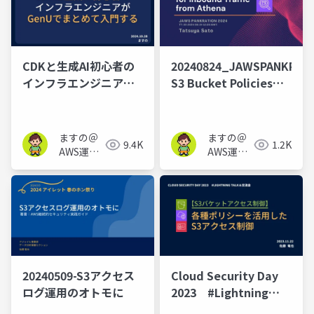
CDKと生成AI初心者の
20240824_JAWSPANKRATI
インフラエンジニアが
S3 Bucket Policies
GenUでまとめて入門す
for Inbound Traffic
る
from Athena
ますの＠
ますの＠
9.4K
1.2K
AWS運用
AWS運用
保守 Lv1.1
保守 Lv1.1
20240509-S3アクセス
Cloud Security Day
ログ運用のオトモに
2023 #Lightning
Talk＆交流会