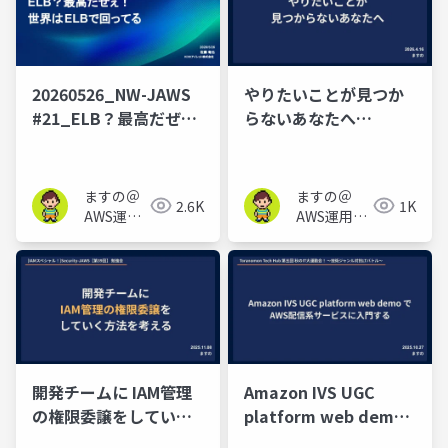
20260526_NW-JAWS
やりたいことが見つか
#21_ELB？最高だぜ
らないあなたへ
ぇ！ 世界はELBで回っ
_20260416キャリアLT
てる
会#1
ますの＠
ますの＠
2.6K
1K
AWS運用
AWS運用保
保守 Lv1.1
守 Lv1.1
開発チームに IAM管理
Amazon IVS UGC
の権限委譲をしていく
platform web demo
方法を考える
で AWS配信系サービス