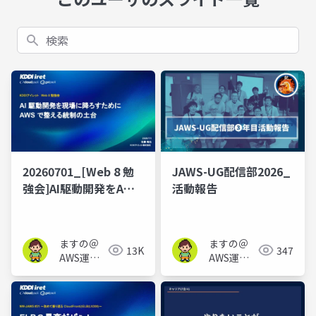
検索
20260701_[Web 8 勉
JAWS-UG配信部2026_
強会]AI駆動開発をAWS
活動報告
で整える統制の土台で
使えそうなOSSを試し
たらダメだったお話
ますの＠
ますの＠
13K
347
AWS運用
AWS運用
保守 Lv1.1
保守 Lv1.1