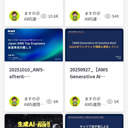
_20251108_Security-
に入門する_20251027
JAWS【第39回】
虎ノ門TechHub
ますの＠
ますの＠
10.8K
549
AWS運用
AWS運用
保守
保守 Lv1.1
Lv1.1
20251010_AWS-
20250927_【AWS
after6-
Generative AI
LT_TopEngineers後進
Solution Box】GenU
育成の難しさ
をワンクリック構築＆
更新していく
ますの＠
ますの＠
8K
5K
AWS運用保
AWS運用保
守 Lv1.1
守 Lv1.1