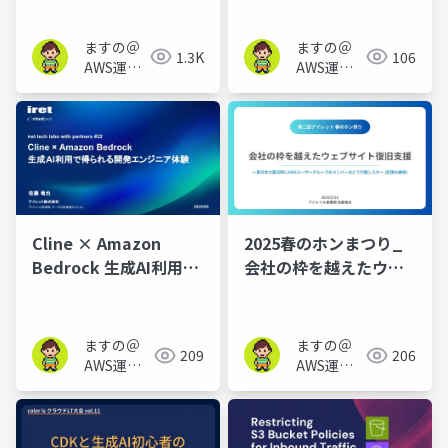
partners #21)
ますの＠
ますの＠
1.3K
106
AWS運用
AWS運用
保守 Lv1.1
保守 Lv1.1
Cline × Amazon
2025春のホンまつり_
Bedrock 生成AI利用で
会社の枠を越えたウェ
得られる開発エンジニ
ブサイト復旧支援
ア体験(iret tech labo
with partners #22)
ますの＠
ますの＠
209
206
AWS運用
AWS運用
保守 Lv1.1
保守 Lv1.1