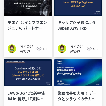
生成 AI はインフラエン
キャリア迷子者による
ジニアの パートナーに
Japan AWS Top
なるのか？_クラウド万
Engineers 応募のスス
博2025
メ_20250820
ますの＠
ますの＠
160
402
AWS運用
AWS運用
保守 Lv1.1
保守 Lv1.1
JAWS-UG 北陸新幹線
業務改善を実現！ デー
#4 in 長野_LT資料
タとクラウドのチカラ
_20250809
(iret tech labo with