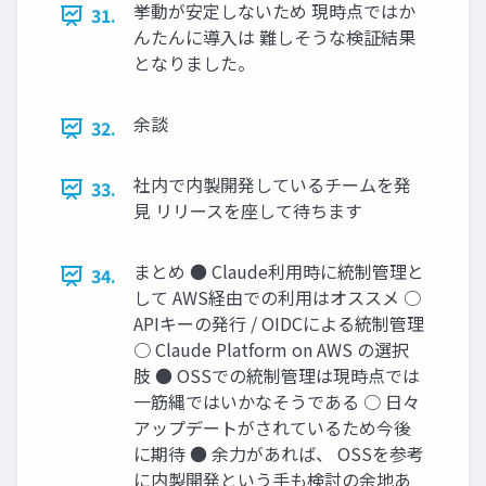
挙動が安定しないため 現時点ではか
31.
んたんに導入は 難しそうな検証結果
となりました。
余談
32.
社内で内製開発しているチームを発
33.
見 リリースを座して待ちます
まとめ ● Claude利用時に統制管理と
34.
して AWS経由での利用はオススメ ○
APIキーの発行 / OIDCによる統制管理
○ Claude Platform on AWS の選択
肢 ● OSSでの統制管理は現時点では
一筋縄ではいかなそうである ○ 日々
アップデートがされているため今後
に期待 ● 余力があれば、 OSSを参考
に内製開発という手も検討の余地あ