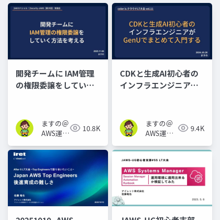
開発チームに IAM管理
CDKと生成AI初心者の
の権限委譲をしていく
インフラエンジニアが
方法を考える
GenUでまとめて入門す
_20251108_Security-
る
JAWS【第39回】
ますの＠
ますの＠
10.8K
9.4K
AWS運用
AWS運用
保守
保守 Lv1.1
Lv1.1
20251010_AWS-
JAWS-UG初心者支部