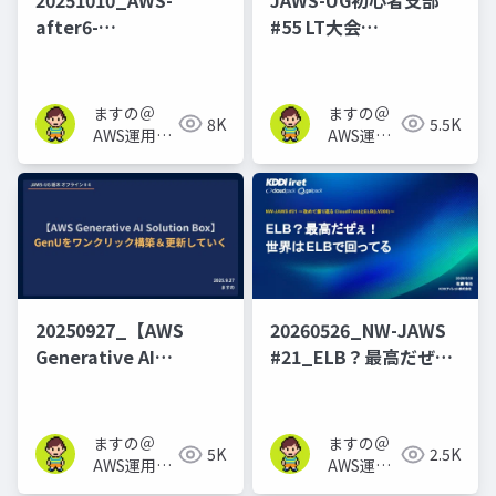
after6-
#55 LT大会
LT_TopEngineers後進
_SystemsManager
育成の難しさ
ますの＠
ますの＠
8K
5.5K
AWS運用保
AWS運用
守 Lv1.1
保守 Lv1.1
20250927_【AWS
20260526_NW-JAWS
Generative AI
#21_ELB？最高だぜ
Solution Box】GenU
ぇ！ 世界はELBで回っ
をワンクリック構築＆
てる
更新していく
ますの＠
ますの＠
5K
2.5K
AWS運用保
AWS運用
守 Lv1.1
保守 Lv1.1