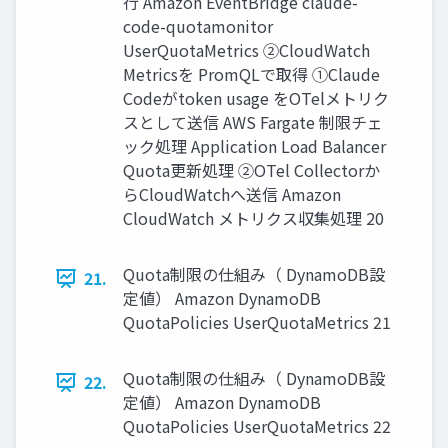
行 Amazon EventBridge claude-
code-quotamonitor
UserQuotaMetrics ②CloudWatch
Metricsを PromQLで取得 ①Claude
Codeがtoken usage をOTelメトリク
スとして送信 AWS Fargate 制限チェ
ック処理 Application Load Balancer
Quota更新処理 ②OTel Collectorか
らCloudWatchへ送信 Amazon
CloudWatch メトリクス収集処理 20
Quota制限の仕組み（ DynamoDB設
21.
定値） Amazon DynamoDB
QuotaPolicies UserQuotaMetrics 21
Quota制限の仕組み（ DynamoDB設
22.
定値） Amazon DynamoDB
QuotaPolicies UserQuotaMetrics 22