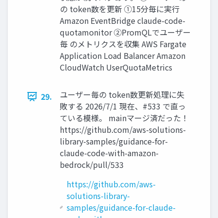
の token数を更新 ①15分毎に実行
Amazon EventBridge claude-code-
quotamonitor ②PromQLでユーザー
毎 のメトリクスを収集 AWS Fargate
Application Load Balancer Amazon
CloudWatch UserQuotaMetrics
ユーザー毎の token数更新処理に失
29.
敗する 2026/7/1 現在、#533 で直っ
ている模様。 mainマージ済だった！
https://github.com/aws-solutions-
library-samples/guidance-for-
claude-code-with-amazon-
bedrock/pull/533
https://github.com/aws-
solutions-library-
samples/guidance-for-claude-