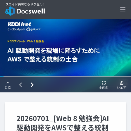
Ope
20260701_[Web 8 勉強会]AI
駆動開発をAWSで整える統制