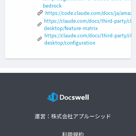
bedrock
https://code.claude.com/docs/ja/amaz
https://claude.com/docs/third-party/cla
desktop/feature-matrix
https://claude.com/docs/third-party/cla
desktop/configuration
運営：株式会社アプルーシッド
利用規約