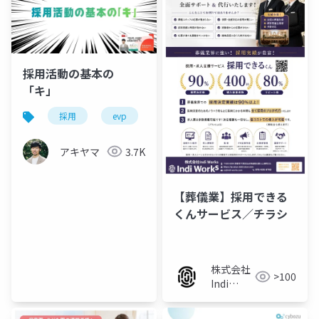
採用活動の基本の
「キ」
採用
evp
採用広報
候補者体験
アキヤマ
3.7K
【葬儀業】採用できる
くんサービス／チラシ
株式会社
>100
Indi
Works