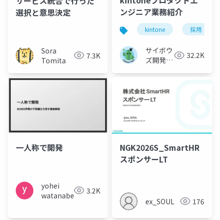
kintoneプロダクトエ
サービス統合で行った
ンジニア業務紹介
選択と意思決定
kintone
採用
サイボウ
Sora
32.2K
7.3K
ズ開発本
Tomita
部
一人称で開発
NGK2026S_SmartHR
スポンサーLT
yohei
3.2K
watanabe
ex_SOUL
176