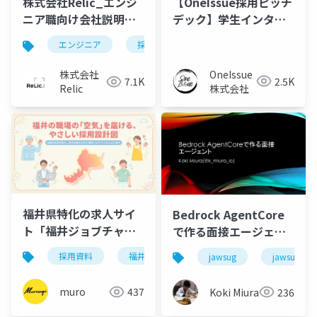
【OneIssue採用ピッチ
株式会社Relic_エンジ
デック】学生インター
ニア職向け会社説明資
ン候補者様向け
料_v1.0.6
エンジニア
採用
新規事業
OneIssue
株式会社
2.5K
7.1K
株式会社
Relic
福井県特化の求人サイ
Bedrock AgentCore
ト「福井ジョブチャン
で作る面接エージェン
ネル」掲載ガイド｜最
ト
採用資料
福井県
企業支援
採用支援
jawsug
jawsug_na
短3営業日で採用PRを
開始
muro
437
Koki Miura
236