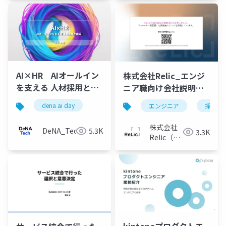
AI×HR AIオールイン
株式会社Relic_エンジ
を支える 人材採用と育
ニア職向け会社説明資
成
料（※URLが変わりま
dena ai day
エンジニア
採用
した）
株式会社
DeNA_Tech
5.3K
3.3K
Relic（※URL
が変わり
ました）