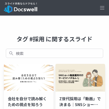
Ope
タグ #採用 に関するスライド
検索
Z世代採用は「動画」で
会社を自分で読み解く
決まる｜SNSショート
ための視点を知ろう