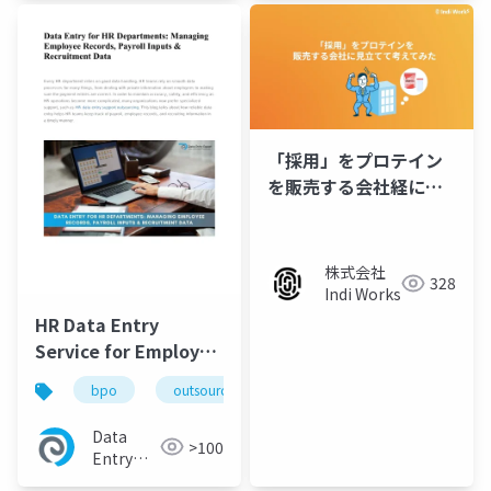
「採用」をプロテイン
を販売する会社経に見
立てて考えてみた/サー
ビス資料
株式会社
328
Indi Works
HR Data Entry
Service for Employee
Records, Payroll &
bpo
outsourcing
hr
data processing
Hiring
Data
>100
Entry
Export