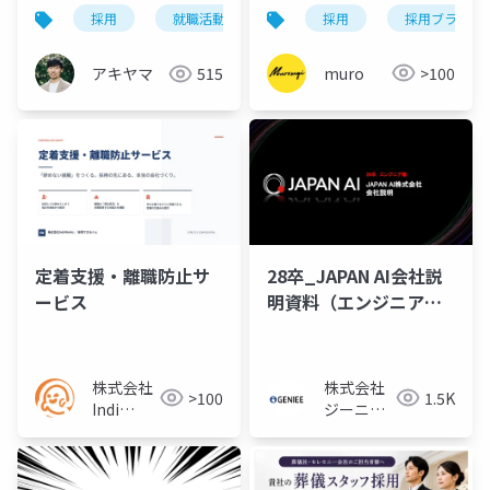
動画運用代行サービス
採用
採用ブランデ
採用
就職活動
価値観
「バズるん！」
muro
>100
アキヤマ
515
定着支援・離職防止サ
28卒_JAPAN AI会社説
ービス
明資料（エンジニア
版）
株式会社
株式会社
>100
1.5K
Indi
ジーニー
Works／
採用担当
パートナ
ー様