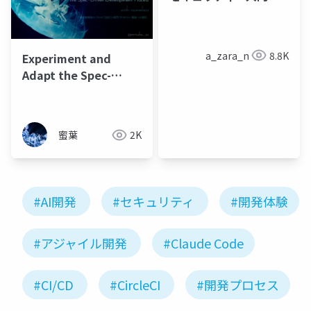
a_zara_n
8.8K
Experiment and
Adapt the Spec-
Driven Development
Process with
nameless - 仕様駆動開
蜜葉
2K
発のプロセス試行と既
存プロダクト開発への
適応 -
#AI開発
#セキュリティ
#開発体験
#アジャイル開発
#Claude Code
#CI/CD
#CircleCI
#開発プロセス