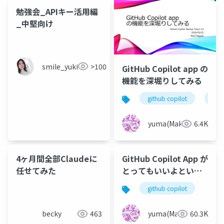
勉強会_APIキー活用編
_中堅向け
smile_yukiko_it
>100
GitHub Copilot app の
機能を深堀りしてみる
github copilot
git
yuma(Maki)
6.4K
4ヶ月間全部Claudeに
GitHub Copilot App が
任せてみた
とってもいいよという
話
github copilot
becky
463
yuma(Maki)
60.3K