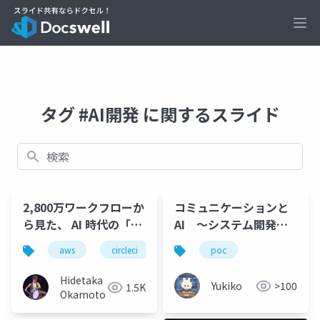
Ope
タグ #AI開発 に関するスライド
検索
2,800万ワークフローか
コミュニケーションと
ら見た、 AI 時代の「詰
AI ～システム開発に
まらない」開発戦略
おける「２つのエンジ
aws
circleci
devops
poc
ai駆動開発
ン」を統括する
Hidetaka
Yukiko
>100
1.5K
Okamoto