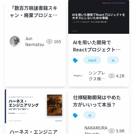
「数百万冊䛾書籍スキ
ャン・廃棄プロジェク
ト」全貌 米ワシントン
ポスト 2026年1月27日
概要レポート（スライ
Jun
165
AIを用いた開発で
ド版）
Ikematsu
Reactプロジェクトを
カオスにしないための
react
ai
生
準備
シンプレ
4.2K
クス株式
会社
仕様駆動開発はやめた
方がいいって本当？
ai
NAKAMURA
5.9K
ハーネス・エンジニア
Atsushi