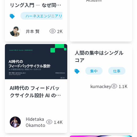
リング入門 ― なぜ同じ
AIで成果が変わるのか
ハーネスエンジニアリング
llmo
contextengineeri
井本 賢
2K
人間の集中はシングル
コア
集中
仕事
kumackey
1.1K
AI時代の フィードバッ
クサイクル設計 AI の速
度を殺さない開発フロ
ーの作り方
Hidetaka
1.4K
Okamoto