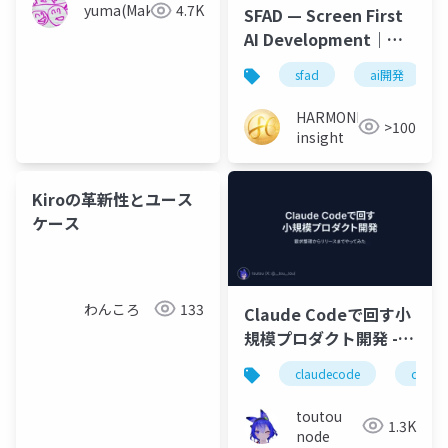
yuma(Maki)
4.7K
SFAD — Screen First
AI Development｜画
面を起点にAIと業務シ
sfad
ai開発
ステムを構築する開発
メソドロジー
HARMONIC
>100
insight
Kiroの革新性とユース
ケース
わんころ
133
Claude Codeで回す小
規模プロダクト開発 -
要求整理からリリース
claudecode
claude
までやってみた
toutou
1.3K
node