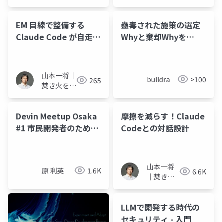
EM 目線で整備する
蠱毒された施策の選定
Claude Code が自走す
Whyと棄却Whyを
る環境づくり
『ELDEN RING』の血痕
として刻んで後進に共
有すべき
山本一将｜
bulldra
>100
265
焚き火を愛
するエンジ
ニア
Devin Meetup Osaka
摩擦を減らす！Claude
#1 市民開発者のための
Codeとの対話設計
セキュリティいろは
山本一将
原 利英
1.6K
6.6K
｜焚き火
を愛する
エンジニ
LLMで開発する時代の
ア
セキュリティ - 入門