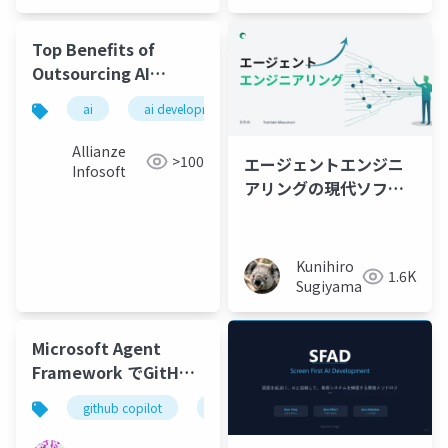
Top Benefits of
Outsourcing AI
Development
ai
ai development
outsourcing
Allianze
>100
エージェントエンジニ
Infosoft
アリングの現代ソフト
ウェア
Kunihiro
1.6K
Sugiyama
Microsoft Agent
Framework でGitHub
Copilot を Agent とし
github copilot
azure
て利用したアプリを開
発する