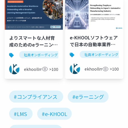
e-KHOOLソフトウェア
よりスマートな人材育
で日本の自動車業界の
成のためのeラーニング
オンボーディングを強
システム | e-KHOOL
社員オンボーディング
社員オンボーディング
自動車業界研修
e-khoo
化
ekhoollms
>100
ekhoollms
>100
#コンプライアンス
#eラーニング
#LMS
#e-KHOOL