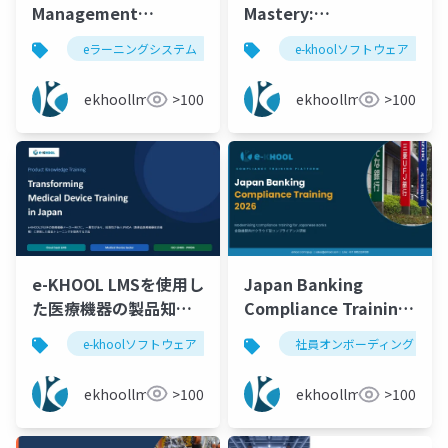
Management
Mastery:
Software in the UK
Transforming
eラーニングシステム
e-khoolソフトウェア
e-khoolソフトウェア
best 
for Healthcare
Medical Device
Training and
Training with e-
ekhoollms
>100
ekhoollms
>100
Compliance
KHOOL | United
Kingdom
e-KHOOL LMSを使用し
Japan Banking
た医療機器の製品知識
Compliance Training
トレーニング
2026 | FSA AML/CFT &
e-khoolソフトウェア
eラーニングシステム
lms
社員オンボーディング
Audit Ready LMS | e-
KHOOL
ekhoollms
>100
ekhoollms
>100