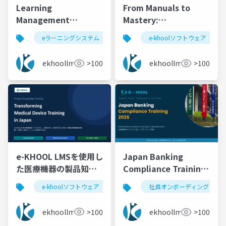
Learning
From Manuals to
Management
Mastery:
Software in the UK
Transforming
eラーニングシステム
e-khoolソフトウェア
e-khoolソフトウェア
best 
for Healthcare
Medical Device
Training and
Training with e-
ekhoollms
>100
ekhoollms
>100
Compliance
KHOOL | United
Kingdom
e-KHOOL LMSを使用し
Japan Banking
た医療機器の製品知識
Compliance Training
トレーニング
2026 | FSA AML/CFT &
e-khoolソフトウェア
eラーニングシステム
lms
社員オンボーディング
Audit Ready LMS | e-
KHOOL
ekhoollms
>100
ekhoollms
>100