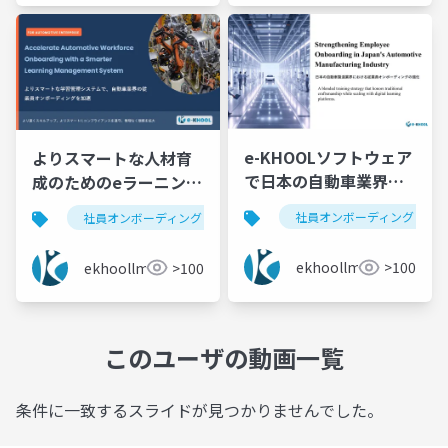
e-KHOOLソフトウェア
よりスマートな人材育
で日本の自動車業界の
成のためのeラーニング
オンボーディングを強
システム | e-KHOOL
社員オンボーディング
社員オンボーディング
自動車業界研修
e-khoo
化
ekhoollms
>100
ekhoollms
>100
このユーザの動画一覧
条件に一致するスライドが見つかりませんでした。