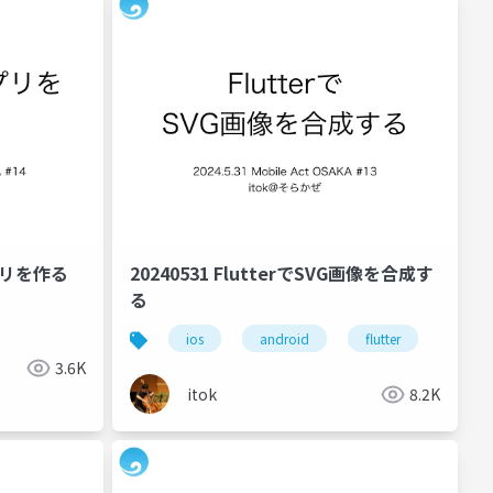
アプリを作る
20240531 FlutterでSVG画像を合成す
る
ios
android
flutter
3.6K
itok
8.2K