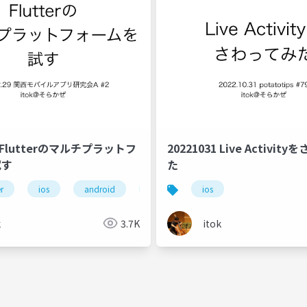
9 Flutterのマルチプラットフ
20221031 Live Activit
試す
た
er
ios
android
macos
ios
web
k
3.7K
itok