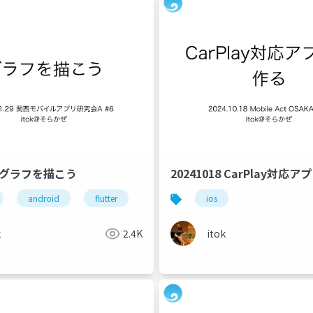
29 グラフを描こう
20241018 CarPlay対応
android
flutter
ios
k
2.4K
itok