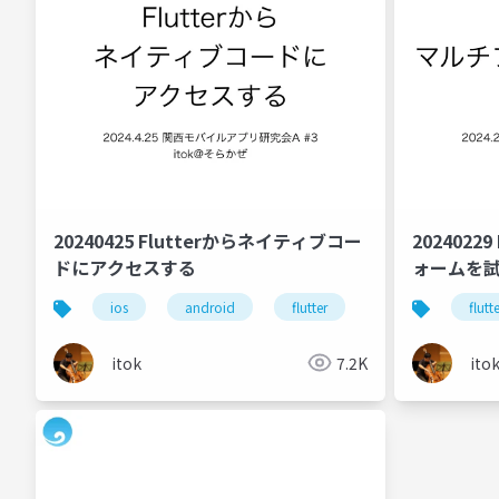
20240425 Flutterからネイティブコー
2024022
ドにアクセスする
ォームを
ios
android
flutter
flutt
itok
7.2K
ito