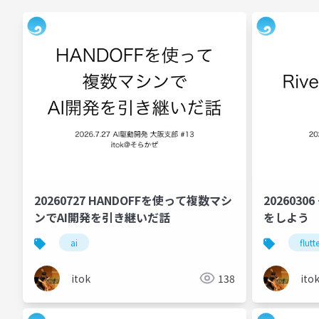
20260727 HANDOFFを使って複数マシ
2026030
ンでAI開発を引き継いだ話
をしよう
ai
flutt
itok
138
ito