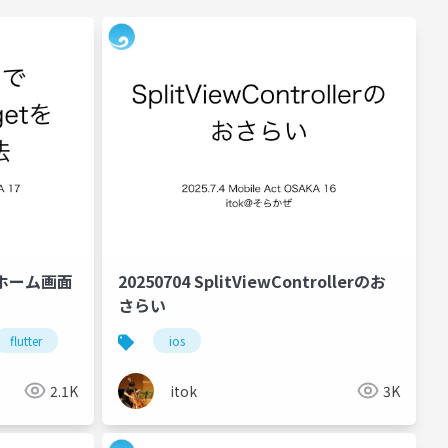
リでホーム画面
20250704 SplitViewControllerのお
さらい
flutter
ios
2.1K
itok
3K