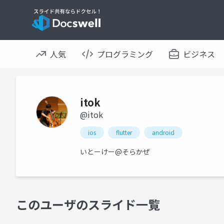
人気
プログラミング
ビジネス
itok
@itok
ios
flutter
android
いとーけー@そらかぜ
このユーザのスライド一覧