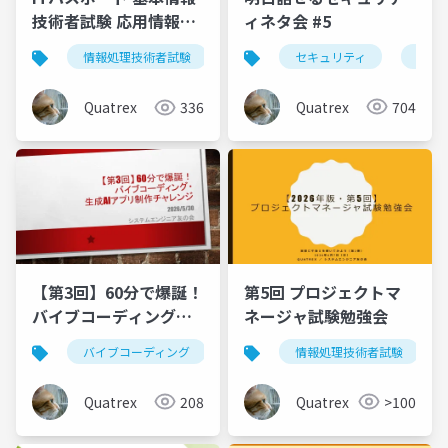
ィネタ会 #5
技術者試験 応用情報技
術者試験 ゆるっと持ち
セキュリティ
アプ
情報処理技術者試験
itパスポート
基本情報技術者
寄り勉強会
Quatrex
704
Quatrex
336
【第3回】60分で爆誕！
第5回 プロジェクトマ
バイブコーディング・
ネージャ試験勉強会
生成AIアプリ制作
バイブコーディング
生成ai
情報処理技術者試験
システムエンジニア友
Quatrex
208
Quatrex
>100