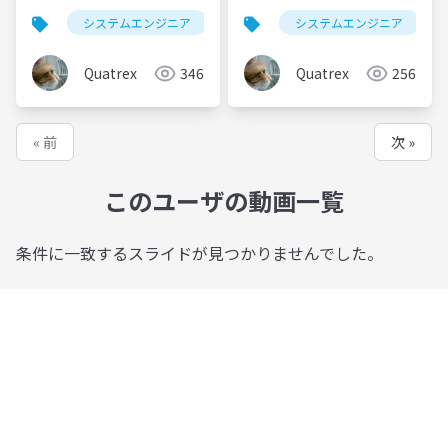
便利ツール作成
ル作成
システムエンジニア
バイブコーディング
システムエンジニア
vibe cod
Quatrex
346
Quatrex
256
« 前
次 »
このユーザの動画一覧
条件に一致するスライドが見つかりませんでした。