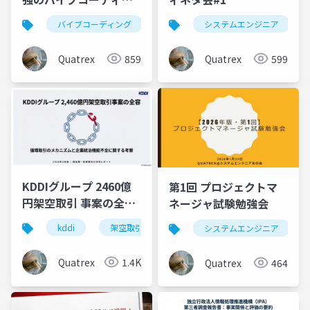
グ
バイブコーディング
claude code
システムエンジニア
Quatrex
859
Quatrex
599
KDDIグループ 2460億
第1回 プロジェクトマ
円架空取引 事案の全容
ネージャ試験勉強会
分析
kddi
架空取引
循環取引
システムエンジニア
Quatrex
1.4K
Quatrex
464