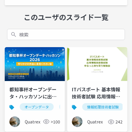
このユーザのスライド一覧
検索
都知事杯オープンデー
ITパスポート 基本情報
タ・ハッカソンに出ま
技術者試験 応用情報技
す！作りかけの作品に
術者試験 ゆるっと持ち
オープンデータ
ハッカソン
claude code
情報処理技術者試験
意見ください会
寄り勉強会
Quatrex
>100
Quatrex
242