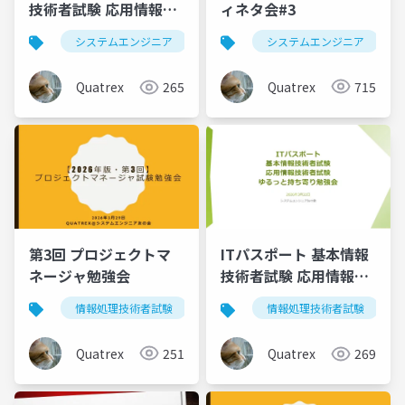
ィネタ会#3
技術者試験 応用情報技
術者試験 ゆるっと持ち
システムエンジニア
システムエンジニア
情報処理技術者試験
itパス
寄り勉強会
Quatrex
715
Quatrex
265
第3回 プロジェクトマ
ITパスポート 基本情報
ネージャ勉強会
技術者試験 応用情報技
術者試験 ゆるっと持ち
情報処理技術者試験
プロジェクトマネージャ
論文
情報処理技術者試験
寄り勉強会
Quatrex
251
Quatrex
269