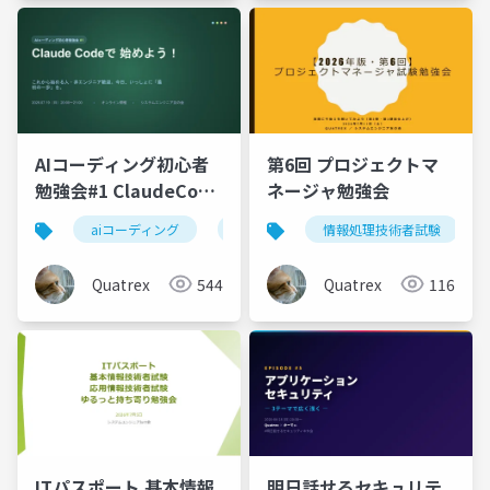
AIコーディング初心者
第6回 プロジェクトマ
勉強会#1 ClaudeCode
ネージャ勉強会
で始めよう！
aiコーディング
初心者
情報処理技術者試験
claude code
Quatrex
544
Quatrex
116
明日話せるセキュリテ
ITパスポート 基本情報