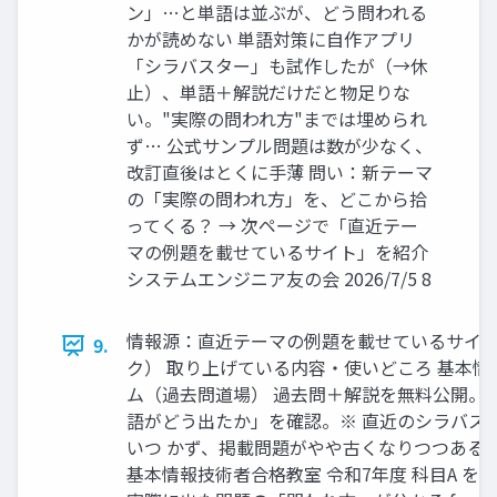
ン」…と単語は並ぶが、どう問われる
かが読めない 単語対策に自作アプリ
「シラバスター」も試作したが（→休
止）、単語＋解説だけだと物足りな
い。"実際の問われ方"までは埋められ
ず… 公式サンプル問題は数が少なく、
改訂直後はとくに手薄 問い：新テーマ
の「実際の問われ方」を、どこから拾
ってくる？ → 次ページで「直近テー
マの例題を載せているサイト」を紹介
システムエンジニア友の会 2026/7/5 8
情報源：直近テーマの例題を載せているサイト
9.
ク） 取り上げている内容・使いどころ 基本
ム（過去問道場） 過去問＋解説を無料公開。
語がどう出たか」を確認。※ 直近のシラバス
いつ かず、掲載問題がやや古くなりつつある点に注意 
基本情報技術者合格教室 令和7年度 科目A を