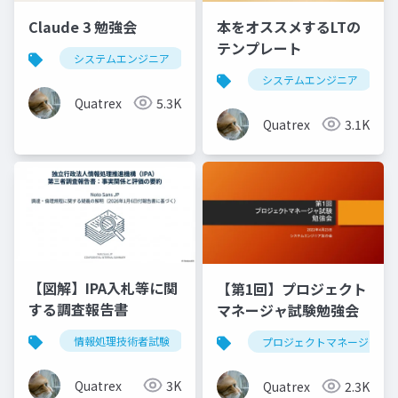
Claude 3 勉強会
本をオススメするLTの
テンプレート
システムエンジニア
生成ai
claude
chatg
システムエンジニア
Quatrex
5.3K
Quatrex
3.1K
【図解】IPA入札等に関
【第1回】プロジェクト
する調査報告書
マネージャ試験勉強会
情報処理技術者試験
ipa
調査報告書
入札
プロジェクトマネージャ
Quatrex
3K
Quatrex
2.3K