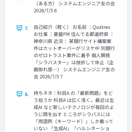
（ある方） システムエンジニア友の会
2026/7/5 6
自己紹介（軽く） お名前 ：Quatrex
7.
お仕事 ：基盤PM 住んでる都道府県 ：
神奈川県 近況： 某銀行サイト構築案
件はカットオーバーがリスケ中 別銀行
のゼロトラスト案件に着手 個人開発
「シラバスター」は挫折して休止（企
画倒れ感…） システムエンジニア友の
会 2026/7/5 7
持ちネタ：科目A の「最新問題」をど
8.
う拾うか 科目A は広く浅く。最近は生
成AI など新しいテクノロジが毎回のよ
うに顔を出す ところがシラバスには
「用語例（キーワード）」しか載って
いない 「生成AI」「ハルシネーショ