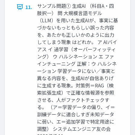
サンプル問題① 生成AI （科目A・四
11.
肢択一） 問 大規模言語モデル
（LLM）を用いた生成AIが、事実に基
づかないもっともらしい誤った内容
を、あたかも正しいかのように出力
してしまう現象 はどれか。 ア AIバイ
アス イ 過学習（オーバーフィッティ
ング） ウ ハルシネーション エ ファ
インチューニング 正解：ウ ハルシネ
ーション 学習データにない／事実と
異なる内容を、生成AIが自信ありげ
に生成する現象。対策例＝RAG（検
索拡張生成）で正確な情報源を参照
させる、人がファクトチェックす
る。 （ア＝学習データの偏り、イ＝
訓練データに適合しすぎ未知データ
に弱い、エ＝追加学習で特定用途に
調整） システムエンジニア友の会