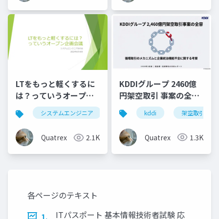
KDDIグループ 2460億
LTをもっと軽くするに
円架空取引 事案の全容
は？っていうオープン
分析
企画会議
kddi
架空取引
システムエンジニア
lt
Quatrex
1.3K
Quatrex
2.1K
各ページのテキスト
ITパスポート 基本情報技術者試験 応
1.