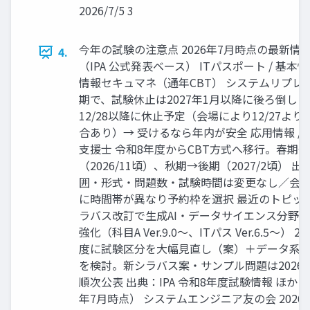
2026/7/5 3
今年の試験の注意点 2026年7月時点の最新情
4.
（IPA 公式発表ベース） ITパスポート / 基本情
情報セキュマネ（通年CBT） システムリプレ
期で、試験休止は2027年1月以降に後ろ倒し 20
12/28以降に休止予定（会場により12/27より
合あり）→ 受けるなら年内が安全 応用情報 / 高
支援士 令和8年度からCBT方式へ移行。春期
（2026/11頃）、秋期→後期（2027/2頃） 出
囲・形式・問題数・試験時間は変更なし／会
に時間帯が異なり予約枠を選択 最近のトピック
ラバス改訂で生成AI・データサイエンス分野
強化（科目A Ver.9.0〜、ITパス Ver.6.5〜） 20
度に試験区分を大幅見直し（案）＋データ系
を検討。新シラバス案・サンプル問題は2026
順次公表 出典：IPA 令和8年度試験情報 ほか（2
年7月時点） システムエンジニア友の会 2026/7/