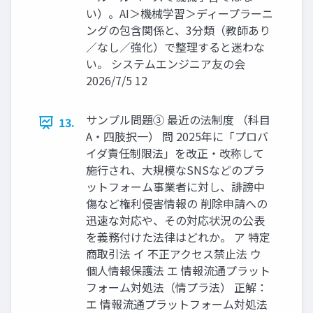
い）。AI＞機械学習＞ディープラーニ
ングの包含関係と、3分類（教師あり
／なし／強化）で整理すると迷わな
い。 システムエンジニア友の会
2026/7/5 12
サンプル問題③ 最近の法制度 （科目
13.
A・四肢択一） 問 2025年に「プロバ
イダ責任制限法」を改正・改称して
施行され、大規模なSNSなどのプラ
ットフォーム事業者に対し、誹謗中
傷など権利侵害情報の 削除申請への
迅速な対応や、その対応状況の公表
を義務付けた法律はどれか。 ア 特定
商取引法 イ 不正アクセス禁止法 ウ
個人情報保護法 エ 情報流通プラット
フォーム対処法（情プラ法） 正解：
エ 情報流通プラットフォーム対処法