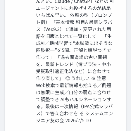
んどい。Claude / ChatGPT などの AI
エージェントに丸投げするのが結局
いちばん早い。 依頼の型（プロンプ
ト例） 「基本情報 科目A 最新シラバ
ス（Ver.9.2）で追加・変更された用
語を旧版と比べて一覧化して」 「生
成AI／機械学習で“本試験に出そうな
四肢択一”を5問、正解と解説つきで
作って」 「過去問道場の古い問題
を、最新トレンド（情プラ法・中小
受託取引適正化法など）に合わせて
作り直して」 ◎ うれしい ※ 注意
Web検索で最新情報も拾える／例題
は無限に生成／自分の弱点に合わせ
て調整でき AIもハルシネーションす
る。最後は一次情報（IPA公式シラバ
ス）で答え合わせを る システムエン
ジニア友の会 2026/7/5 10