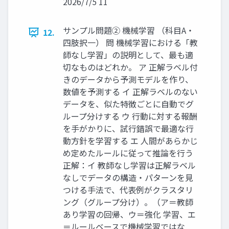
2026/7/5 11
サンプル問題② 機械学習 （科目A・
12.
四肢択一） 問 機械学習における「教
師なし学習」の説明として、最も適
切なものはどれか。 ア 正解ラベル付
きのデータから予測モデルを作り、
数値を予測する イ 正解ラベルのない
データを、似た特徴ごとに自動でグ
ループ分けする ウ 行動に対する報酬
を手がかりに、試行錯誤で最適な行
動方針を学習する エ 人間があらかじ
め定めたルールに従って推論を行う
正解：イ 教師なし学習は正解ラベル
なしでデータの構造・パターンを見
つける手法で、代表例がクラスタリ
ング（グループ分け）。（ア＝教師
あり学習の回帰、ウ＝強化 学習、エ
＝ルールベースで機械学習ではな