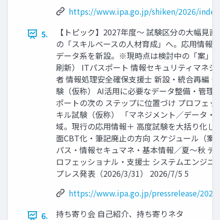
https://www.ipa.go.jp/shiken/2026/index
【トピック】2027年度〜 試験区分の大幅見直し
5.
の「スキルベースの人材育成」へ。応用情報
データ系を新設。※現時点は検討中の「案」 
刷新） ITパスポート 情報セキュリティマネジ
者 情報処理安全確保支援士 新設・統合再編 
験（仮称） AI活用に必要なデータ整備・管理
ポートの次の ステップに位置づけ プロフェ
キル試験（仮称） 「マネジメント／データ・A
域。現行の応用情報＋ 高度試験を大括り化して
面CBT化・筆記廃止の方向 スケジュール（案）：2
パス・情報セキュマネ・基本情報／夏〜秋 デ
ロフェッショナル・支援士 システムエンジニア友
プレス発表（2026/3/31） 2026/7/5 5
https://www.ipa.go.jp/pressrelease/202
持ち寄り会 自己紹介、持ち寄りネタ
6.