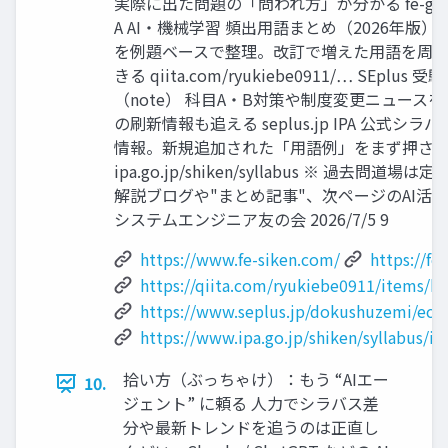
実際に出た問題の「問われ方」が分かる fe-gokak
A AI・機械学習 頻出用語まとめ（2026年版）
を例題ベースで整理。改訂で増えた用語を周
きる qiita.com/ryukiebe0911/… SEplus
（note） 科目A・B対策や制度変更ニュースを多数
の刷新情報も追える seplus.jp IPA 公式シ
情報。新規追加された「用語例」をまず押さ
ipa.go.jp/shiken/syllabus ※ 過去問
解説ブログや"まとめ記事"、次ページのAI活
システムエンジニア友の会 2026/7/5 9
https://www.fe-siken.com/
https://f
https://qiita.com/ryukiebe0911/items/
https://www.seplus.jp/dokushuzemi/ec/fe
https://www.ipa.go.jp/shiken/syllabus/i
拾い方（ぶっちゃけ）：もう “AIエー
10.
ジェント” に頼る 人力でシラバス差
分や最新トレンドを追うのは正直し