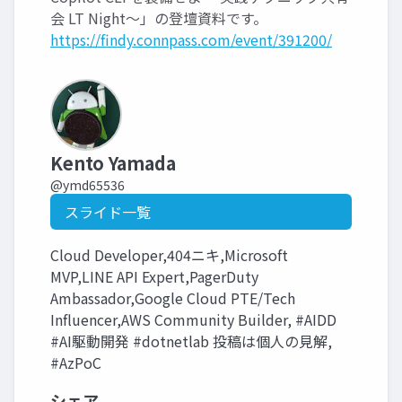
会 LT Night〜」の登壇資料です。
https://findy.connpass.com/event/391200/
Kento Yamada
@ymd65536
スライド一覧
Cloud Developer,404ニキ,Microsoft
MVP,LINE API Expert,PagerDuty
Ambassador,Google Cloud PTE/Tech
Influencer,AWS Community Builder, #AIDD
#AI駆動開発 #dotnetlab 投稿は個人の見解,
#AzPoC
シェア