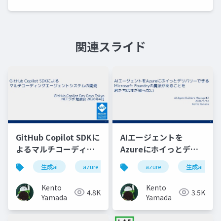
関連スライド
GitHub Copilot SDKに
AIエージェントを
よるマルチコーディン
Azureにホイっとデリ
グエージェントシステ
バリーできる
生成ai
azure
aiエージェント
azure
生成ai
github
ムの開発
Microsoft Foundryの
魔法があることを君た
Kento
Kento
4.8K
3.5K
ちはまだ知らない
Yamada
Yamada