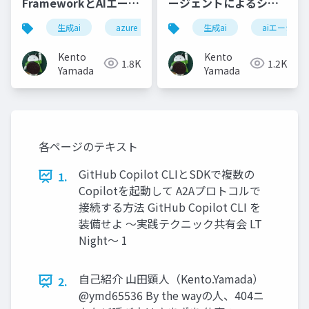
FrameworkとAIエージ
ージェントによるシス
ェントの評価
テム運用の現実解
生成ai
azure
adk
生成ai
microsoftagentframew
aiエージェ
Kento
Kento
1.8K
1.2K
Yamada
Yamada
各ページのテキスト
GitHub Copilot CLIとSDKで複数の
1.
Copilotを起動して A2Aプロトコルで
接続する方法 GitHub Copilot CLI を
装備せよ 〜実践テクニック共有会 LT
Night〜 1
自己紹介 山田顕人（Kento.Yamada）
2.
@ymd65536 By the wayの人、404ニ