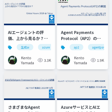
AIエージェントの評
Agent Payments
価、上から見るか？下
Protocol（AP2）の解
から見るか？
説
生成ai
azure
aiエージェント評価
ap2
agentpayment
Kento
Kento
3.3K
1.9K
Yamada
Yamada
さまざまなAgent
AzureサービスとAIエ