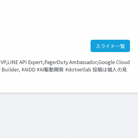
スライド一覧
VP,LINE API Expert,PagerDuty Ambassador,Google Cloud
ity Builder, #AIDD #AI駆動開発 #dotnetlab 投稿は個人の見