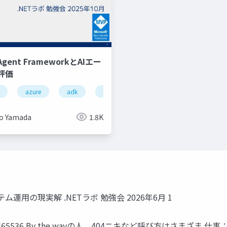
ent FrameworkとAIエー
評価
生成ai
azure
静止絵
adk
生成
microsoftagentframework
決済
google 
o Yamada
1.8K
運用の現実解 .NETラボ 勉強会 2026年6月 1
md65536 By the wayの人、404ニキなど呼び方はさまざま 