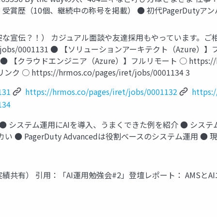
 受賞歴（10個、継続中の称号を掲載） ● 初代PagerDutyアン
集開始（唐突な宣伝？！） カジュアル面談や友達採用もやっています。ご
s/iret/jobs/0001131 ● 【ソリューションアーキテクト（Azure
0001132 ● 【クラウドエンジニア（Azure）】フルリモート ○ https://hr
tps://hrmos.co/pages/iret/jobs/0001134 3
131
https://hrmos.co/pages/iret/jobs/0001132
https:
134
● システム運用にAIを導入、うまくできた例を紹介 ● システ
デカい ● PagerDuty Advancedは役割ベースのシステム
実績共有） 引用：「AI運用勉強会#2」登壇レポート： AMS