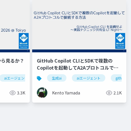
から見るか？
GitHub Copilot CLIとSDKで複数の
Copilotを起動してA2Aプロトコルで接
続する方法
aiエージェント評価
生成ai
aiエージェント
githubcop
3.3K
Kento Yamada
2.1K