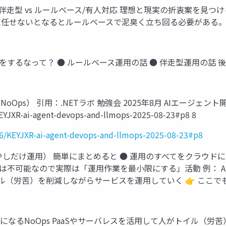
 伴走型 vs ルールベース/有人対応 理想と現実の折衷案を見つ
逆に任せないとなるとルールベースで泥臭く立ち回る必要がある
をするなって？ ● ルールベース運用の話 ● 伴走型運用の話 後
） 引用：.NETラボ 勉強会 2025年8月 AIエージェント開発、 D
YJXR-ai-agent-devops-and-llmops-2025-08-23#p8 8
6/KEYJXR-ai-agent-devops-and-llmops-2025-08-23#p8
少しだけ運用） 簡単にまとめると ● 運用のすべてをクラウ
不可能なので実際は「運用作業を最小限にする」活動 例： Azur
イル（労苦）を削減しながらサービスを運用していく 👉 ここで
味になるNoOps PaaSやサーバレスを活用して人がトイル（労