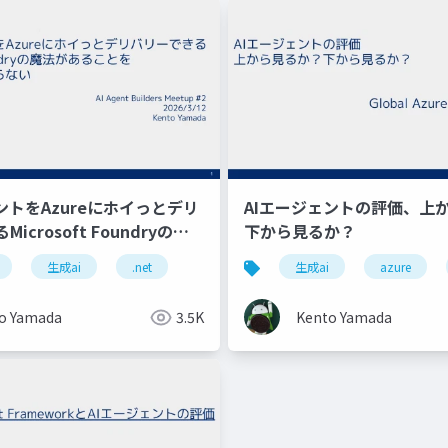
ェントをAzureにホイっとデリ
AIエージェントの評価、上
Microsoft Foundryの魔
下から見るか？
とを君たちはまだ知らない
github copilot
生成ai
.net
github copilot cli
生成ai
github copilot sdk
azure
o Yamada
3.5K
Kento Yamada