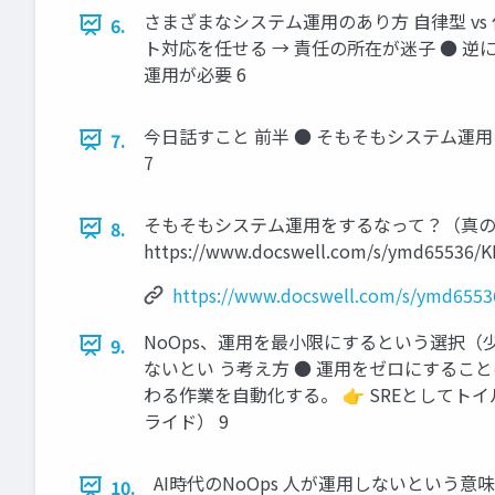
さまざまなシステム運用のあり方 自律型 vs
6.
ト対応を任せる → 責任の所在が迷子 ● 
運用が必要 6
今日話すこと 前半 ● そもそもシステム運用
7.
7
そもそもシステム運用をするなって？（真のNoOps
8.
https://www.docswell.com/s/ymd65536/KE
https://www.docswell.com/s/ymd6553
NoOps、運用を最小限にするという選択（
9.
ないとい う考え方 ● 運用をゼロにすることは
わる作業を自動化する。 👉 SREとしてト
ライド） 9
AI時代のNoOps 人が運用しないという意
10.