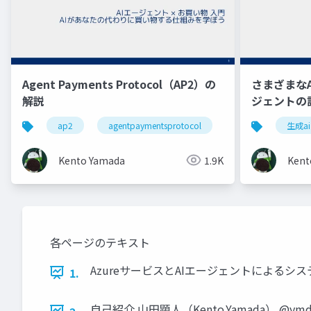
Agent Payments Protocol（AP2）の
さまざまなAg
解説
ジェントの
ap2
agentpaymentsprotocol
google cloud
生成ai
Kento Yamada
1.9K
Kent
各ページのテキスト
AzureサービスとAIエージェントによるシステム
1.
自己紹介 山田顕人（Kento.Yamada） @y