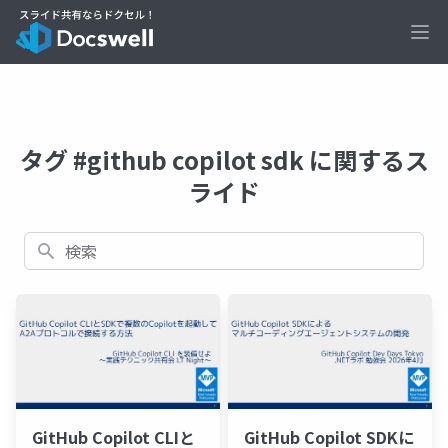
Ope
タグ #github copilot sdk に関するス
ライド
検索
GitHub Copilot CLIと
GitHub Copilot SDKに