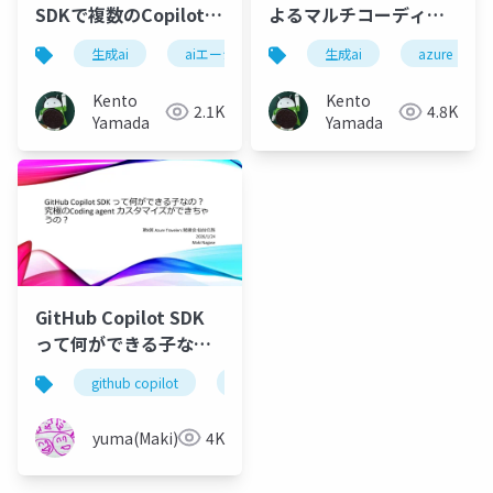
SDKで複数のCopilotを
よるマルチコーディン
起動してA2Aプロトコ
グエージェントシステ
生成ai
aiエージェント
生成ai
githubcopilot
azure
a2
ルで接続する方法
ムの開発
Kento
Kento
2.1K
4.8K
Yamada
Yamada
GitHub Copilot SDK
って何ができる子な
の？ 究極のCoding
github copilot
github copilot cli
agent カスタマイズが
できちゃうの？
yuma(Maki)
4K