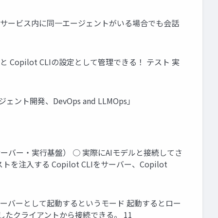
t 会話履歴 サービス内に同一エージェントがいる場合でも会話
opilot CLIの設定として管理できる！ テスト 実
ント開発、DevOps and LLMOps」
t CLI（サーバー・実行基盤） ○ 実際にAIモデルと接続してさ
入する Copilot CLIをサーバー、Copilot
ナル上でサーバーとして起動するというモード 起動するとロー
装したクライアントから接続できる。 11