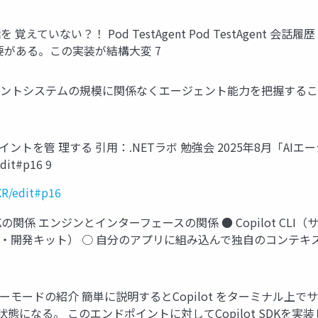
を 覚えていない？！ Pod TestAgent Pod TestAgen
がある。この実装が結構大変 7
ジェントシステムの規模に関係なくエージェント能力を把握すること C
を管 理する 引用：.NETラボ 勉強会 2025年8月「AIエージェ
dit#p16 9
XR/edit#p16
opilot SDKの関係 エンジンとインターフェースの関係 ● Copilo
接続・開発キット） ○ 自分のアプリに組み込んで独自のコンテキストを注
LIのサーバーモードの紹介 簡単に説明するとCopilot をターミ
になる。 このエンドポイントに対してCopilot SDKを実