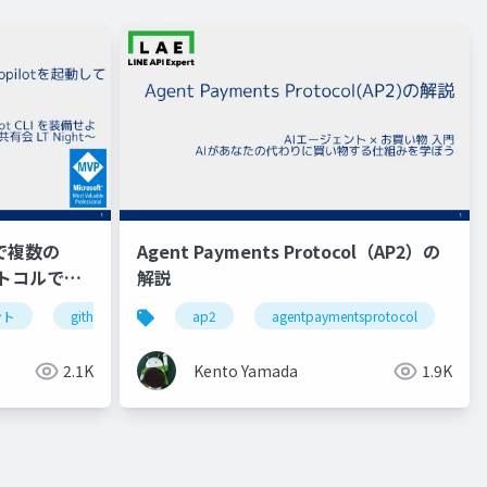
Kで複数の
Agent Payments Protocol（AP2）の
ロトコルで接
解説
ント
githubcopilot
ap2
a2a
agentpaymentsprotocol
kubernetes
go
2.1K
Kento Yamada
1.9K