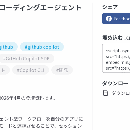
るマルチコーディングエージェント
シェア
Facebo
埋め込む
»
github
#github copilot
#GitHub Copilot SDK
ント
#Copilot CLI
#開発
ダウンロー
ダウンロード
 勉強会 2026年4月の登壇資料です。
、エージェント型ワークフローを自分のアプリに
ーバーモードと連携させることで、セッション