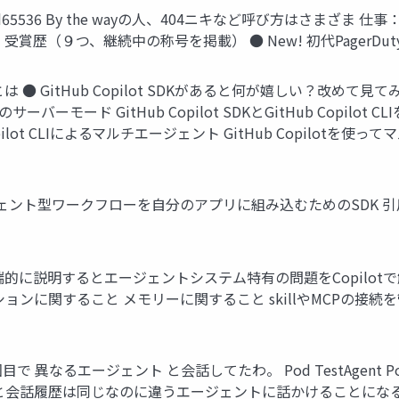
md65536 By the wayの人、404ニキなど呼び方はさまざま 
 受賞歴（９つ、継続中の称号を掲載） ● New! 初代PagerDut
は ● GitHub Copilot SDKがあると何が嬉しい？改めて見てみる ● G
t CLIのサーバーモード GitHub Copilot SDKとGitHub C
tHub Copilot CLIによるマルチエージェント GitHub Cop
エージェント型ワークフローを自分のアプリに組み込むためのSDK 引用：https:/
端的に説明するとエージェントシステム特有の問題をCopilo
ションに関すること メモリーに関すること skillやMCPの接続
目で 異なるエージェント と会話してたわ。 Pod TestAgent P
と会話履歴は同じなのに違うエージェントに話かけることになる