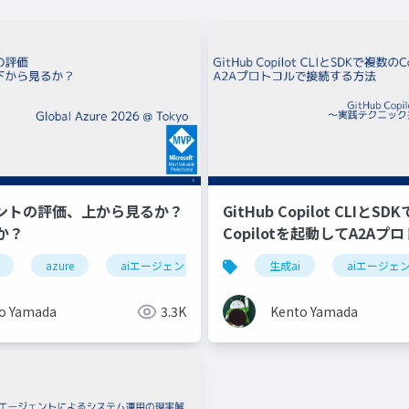
ェントの評価、上から見るか？
GitHub Copilot CLIとSD
か？
Copilotを起動してA2Aプ
続する方法
azure
aiエージェント評価
生成ai
aiエージェ
o Yamada
3.3K
Kento Yamada