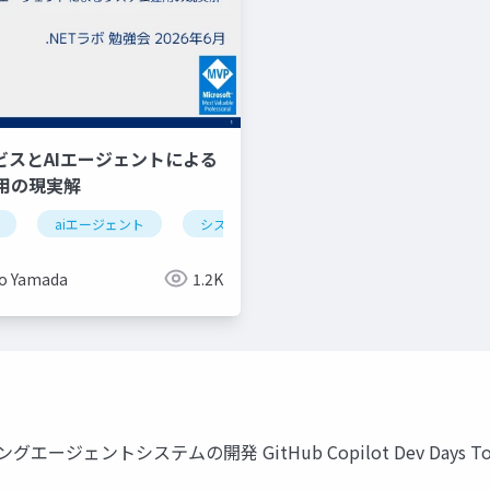
ービスとAIエージェントによる
用の現実解
ork
aiエージェント
google cloud
システム
システム運用
azure
o Yamada
1.2K
ングエージェントシステムの開発 GitHub Copilot Dev Days To