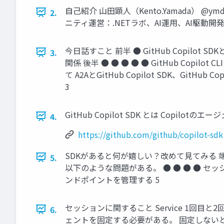
自己紹介 山田顕人（Kento.Yamada） @y
2.
ニティ運営：.NETラボ、AI運用、AI駆動開発
今日話すこと 前半 ● GitHub Copilot SDKと
3.
関係 後半 ● ● ● ● ● GitHub Copilo
て A2AとGitHub Copilot SDK、Gi
3
GitHub Copilot SDK とは Copilotの
4.
https://github.com/github/copilot-sdk
SDKがあると何が嬉しい？改めて見てみる 
5.
以下のような問題がある。 ● ● ● ● セッ
ンドポイントを管理する 5
セッションに関すること Service 1回目と2回
6.
ェントを固定する必要がある。 固定しない