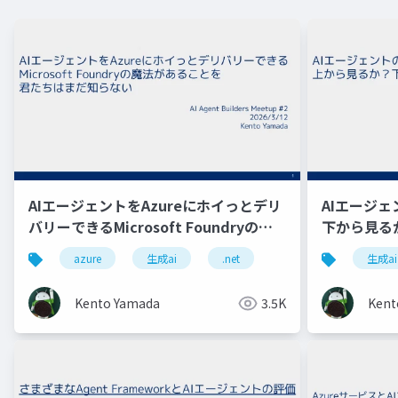
AIエージェントをAzureにホイっとデリ
AIエージ
バリーできるMicrosoft Foundryの魔
下から見る
法があることを君たちはまだ知らない
azure
生成ai
.net
生成ai
Kento Yamada
3.5K
Kent