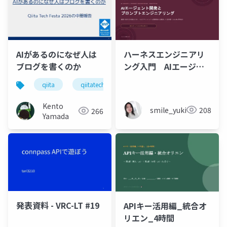
AIがあるのになぜ人は
ハーネスエンジニアリ
ブログを書くのか
ング入門 AIエージェ
ント開発×プロンプト_
qiita
qiitatechfesta
azure
生成ai
実務編
Kento
smile_yukiko_it
208
266
Yamada
発表資料 - VRC-LT #19
APIキー活用編_統合オ
リエン_4時間