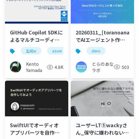
20260311_[toranoana.de
GitHub Copilot SDKに
でAIエージェント作っ
よるマルチコーディン
てみた
グエージェントシステ
deno
生成ai
azure
aiエージェント
github
ムの開発
とらのあな
Kento
503
4.8K
ラボ
Yamada
SwiftUIでオーディオ
ユーザーLT⑤wackyさ
アプリパーツを自作し
ん_保守に嫌われない