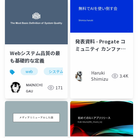
発表資料 - Progate コ
ミュニティ カンファレ
Webシステム品質の最
ンス
も基礎的な定義
web
システム
開発
品質
Haruki
3.4K
Shimizu
ᴍᴀɪɴɪᴄʜɪ
171
ɢᴀᴜ