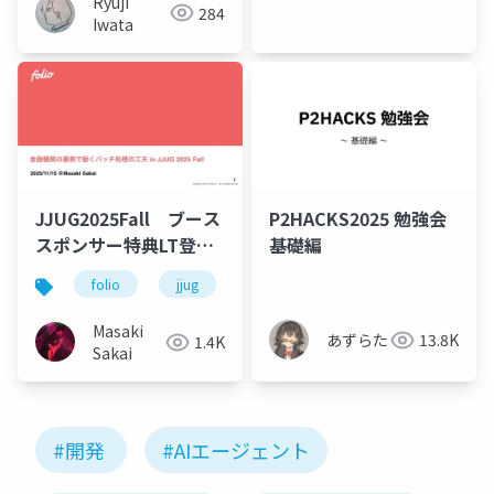
Ryuji
284
Iwata
JJUG2025Fall ブース
P2HACKS2025 勉強会
スポンサー特典LT登壇
基礎編
資料
folio
jjug
バッチ処理
エンジニア採用
Masaki
あずらた
13.8K
1.4K
Sakai
#開発
#AIエージェント