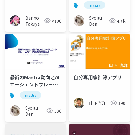
ター勢のススメ
ぶ
mastra
Banno
Syoitu
>100
4.7K
Takuya /
Den
NanoNano
最新のMastra動向とAI
自分専用家計簿アプリ
エージェントフレーム
ワークの流れを語る!
mastra
山下光洋
190
Syoitu
536
Den