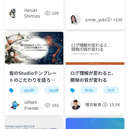
Haruki
109
Shimizu
smile_yukiko_it
>100
皆のStudioテンプレー
ログ理解が変わると、
トのこだわりを語ろ
開発の質が変わる
う！エラーハンドリン
uipath
uipathfriends
findy
ログ
グの今昔物語を添えて
UiPath
増井敏克
15.5K
193
Friends
[公式]