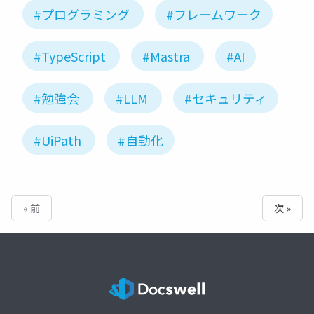
#プログラミング
#フレームワーク
#TypeScript
#Mastra
#AI
#勉強会
#LLM
#セキュリティ
#UiPath
#自動化
« 前
次 »