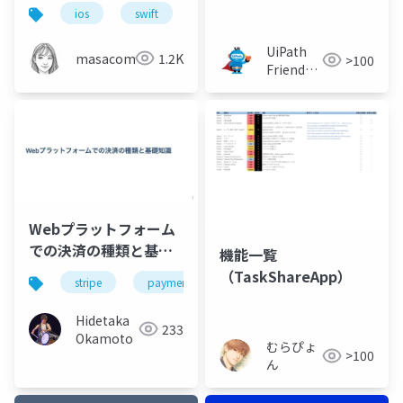
てみよう
WFアルアル
ios
swift
swiftui
hakodate.swift
UiPath
masacom
1.2K
>100
Friends
[公式]
Webプラットフォーム
での決済の種類と基礎
機能一覧
知識
（TaskShareApp）
stripe
payment
オンライン決済
Hidetaka
233
Okamoto
むらぴょ
>100
ん