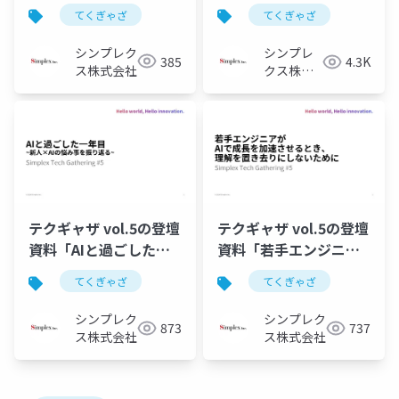
グラミング未経験者を
ニアの成長を加速させ
てくぎゃざ
てくぎゃざ
現場へ送り出すため
るために考えたいこ
に、生成AI時代に変わ
と」
シンプレク
シンプレ
385
4.3K
ることと変わらないこ
ス株式会社
クス株式
と」
会社
テクギャザ vol.5の登壇
テクギャザ vol.5の登壇
資料「AIと過ごした一
資料「若手エンジニア
年目~新人×AIの悩み事
がAIで成長を加速させ
てくぎゃざ
てくぎゃざ
を振り返る~」
るとき、理解を置き去
りにしないために」
シンプレク
シンプレク
873
737
ス株式会社
ス株式会社