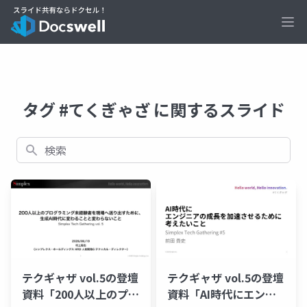
Ope
タグ #てくぎゃざ に関するスライド
検索
テクギャザ vol.5の登壇
テクギャザ vol.5の登壇
資料「200人以上のプロ
資料「AI時代にエンジ