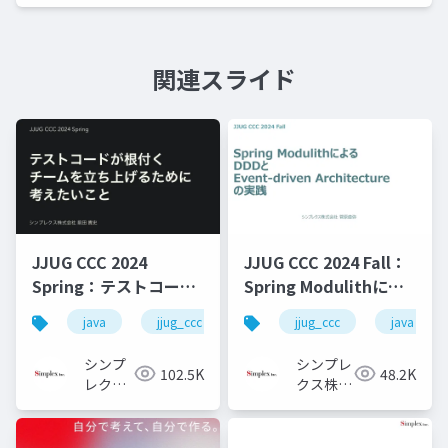
関連スライド
JJUG CCC 2024
JJUG CCC 2024 Fall：
Spring：テストコード
Spring Modulithによ
が根付くチームを立ち
るDDDとEvent-driven
java
jjug_ccc
jjug_ccc
java
上げるために考えたい
Architectureの実践
こと
シンプ
シンプレ
102.5K
48.2K
レクス
クス株式
株式会
会社
社