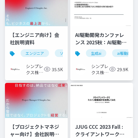
【エンジニア向け】会
AI駆動開発カンファレ
社説明資料
ンス 2025秋：AI駆動開
発実践！ SI企業におけ
エンジニア
ソフトウェアエンジニア
生成ai
フロントエ
ai駆動開発
る開発プロセス再設計
の取り組み紹介
シンプレ
シンプレ
35.5K
29.9K
クス株式
クス株式
会社
会社
【プロジェクトマネジ
JJUG CCC 2023 Fall :
ャー向け】会社説明資
クライアントワークで