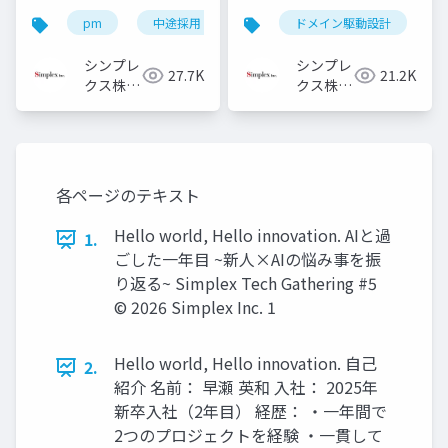
料
ドメイン駆動設計を活
pm
中途採用
キャリア採用
ドメイン駆動設計
pm採用
用してみてた
シンプレ
シンプレ
27.7K
21.2K
クス株式
クス株式
会社
会社
各ページのテキスト
Hello world, Hello innovation. AIと過
1.
ごした一年目 ~新人×AIの悩み事を振
り返る~ Simplex Tech Gathering #5
©️ 2026 Simplex Inc. 1
Hello world, Hello innovation. 自己
2.
紹介 名前： 早瀬 英和 入社： 2025年
新卒入社（2年目） 経歴： ・一年間で
2つのプロジェクトを経験 ・一貫して