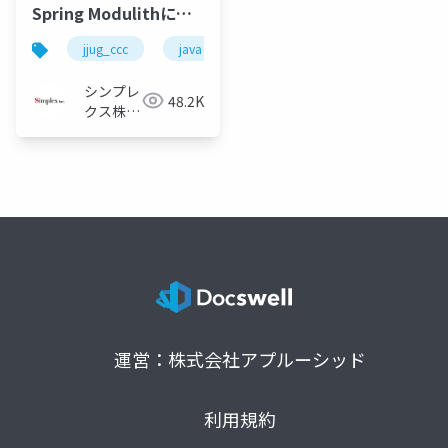
Spring Modulithによ
るDDDとEvent-driven
jjug_ccc
java
spring
spring-boot
Architectureの実践
シンプレ
48.2K
クス株式
会社
運営：株式会社アプルーシッド
利用規約