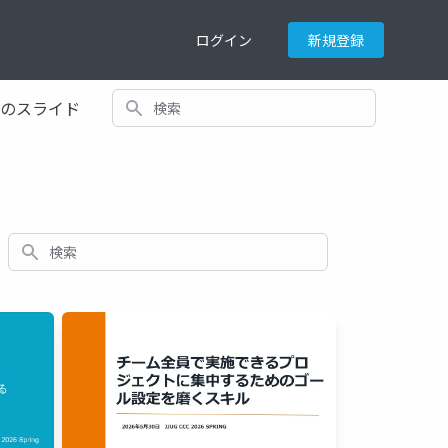
ログイン
新規登録
検索
てのスライド
検索