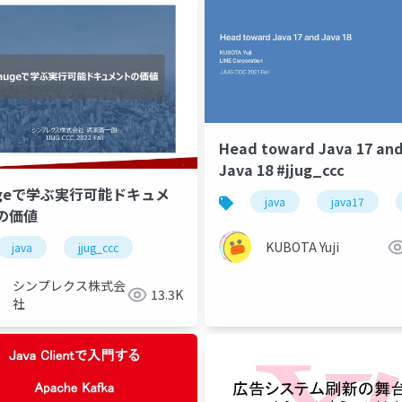
Head toward Java 17 an
Java 18 #jjug_ccc
ugeで学ぶ実行可能ドキュメ
java
java17
の価値
KUBOTA Yuji
java
jjug_ccc
シンプレクス株式会
13.3K
社