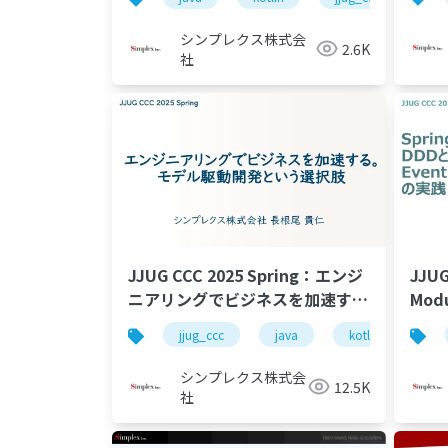
るワ
シンプレクス株式会
2.6K
社
JJUG CCC 2025 Spring：エンジ
JJUG
ニアリングでビジネスを加速す
Mod
る。モデル駆動開発という選択肢
driv
jjug_ccc
java
kotlin
モ
シンプレクス株式会
12.5K
社