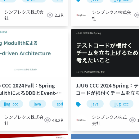
イルドカードの設計思想~
シンプレクス株式会
シンプレクス株式会
2.2K
社
社
 CCC 2024 Fall：Spring
JJUG CCC 2024 Spring
ulithによるDDDとEvent-
コードが根付くチームを立
en Architectureの実践
るために考えたいこと
デル駆動開発
jjug_ccc
java
spring
spring-boot
java
jjug_ccc
spring-mod
シンプレクス株式会
シンプレクス株式
48.2K
社
会社