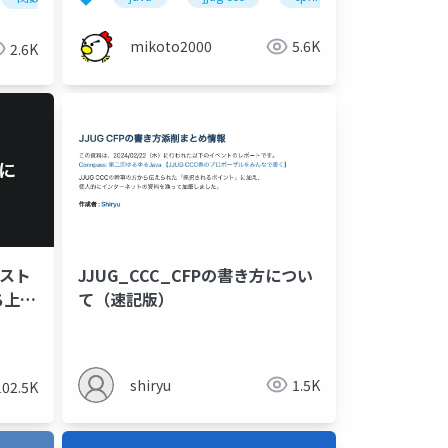
mikoto2000
5.6K
2.6K
：テスト
JJUG_CCC_CFPの書き方につい
ち上げ
て（速記版）
ulith
modular-monolith
アーキテクチャ
ddd
shiryu
1.5K
102.5K