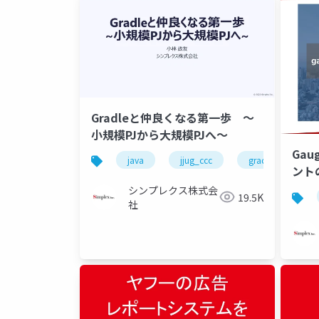
Gradleと仲良くなる第一歩 ～
小規模PJから大規模PJへ～
Ga
java
jjug_ccc
gradle
ント
シンプレクス株式会
19.5K
社