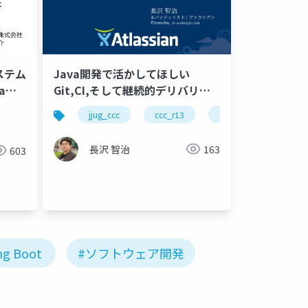
システム
Java開発で活かしてほしい
aに
Git,CI,そして継続的デリバリー
#jjug_ccc #ccc_r13
jjug_ccc
ccc_r13
git
agile
長沢 智治
163
603
ng Boot
#ソフトウェア開発