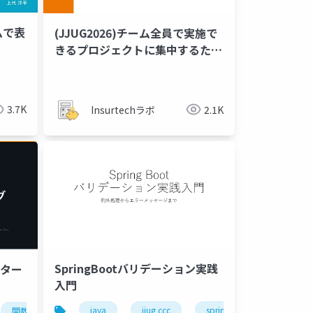
で表
(JJUG2026)チーム全員で実施で
きるプロジェクトに集中するため
のゴール設定を磨くスキル
動
spring cloud gateway
jjug ccc
3.7K
Insurtechラボ
2.1K
SpringBootバリデーション実践
パター
入門
java
jjug ccc
spring boot
関数型プログラミング