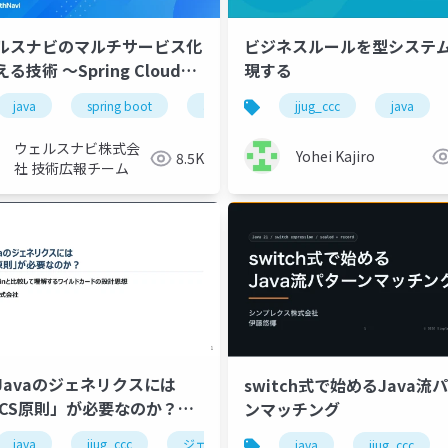
ルスナビのマルチサービス化
ビジネスルールを型システム
〜Spring Cloud
現する
ewayとPub/Subの実践〜
java
spring boot
aws
wealthnavi
jjug_ccc
イベント駆
java
ウェルスナビ株式会
Yohei Kajiro
8.5K
社 技術広報チーム
Javaのジェネリクスには
switch式で始めるJava流
ECS原則」が必要なのか？
ンマッチング
ala/Kotlinと⽐較して理解す
java
jjug_ccc
ジェネリクス
d
modular_monolith
microservice
java
jjug_ccc