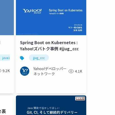
d
Spring Boot on Kubernetes :
Yahoo!ズバトク事例 #jjug_ccc
java18
jjug
jjug_ccc
jjug_ccc
Yahoo!デベロッパー
9.2K
4.1K
ネットワーク