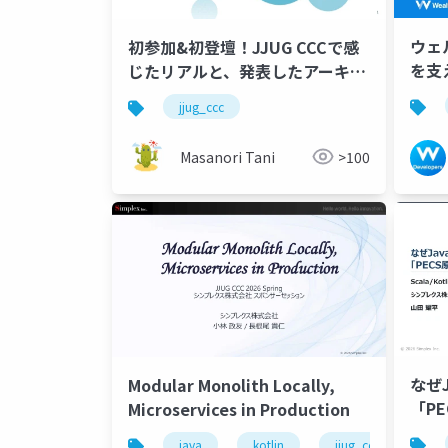
ウェ
初参加&初登壇！JJUG CCCで感
を支える技術 
じたリアルと、発表したアーキテ
Gat
クチャの話の裏側
jjug_ccc
Masanori Tani
>100
なぜ
Modular Monolith Locally,
「P
Microservices in Production
~Sc
java
kotlin
jjug_ccc
dd