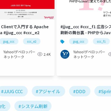
a Clientで入門する Apache
#jjug_ccc #ccc_f1 広告
a #jjug_ccc #ccc_e2
刷新の舞台裏 - PHPからJav
変えてみました
jjug_ccc
ccc_e2
jjug_ccc
ccc_f1
Yahoo!デベロッパー
Yahoo!デベロッパー
2.4K
ネットワーク
ネットワーク
#JJUG CCC
#アジャイル
#DDD
#Spri
動化
#システム刷新