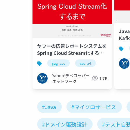
Jav
Kafk
ヤフーの広告レポートシステムを
Spring Cloud Stream化するま
で #jjug_ccc #ccc_a4
jjug_ccc
ccc_a4
Yahoo!デベロッパー
1.7K
ネットワーク
#Java
#マイクロサービス
#ドメイン駆動設計
#テスト自