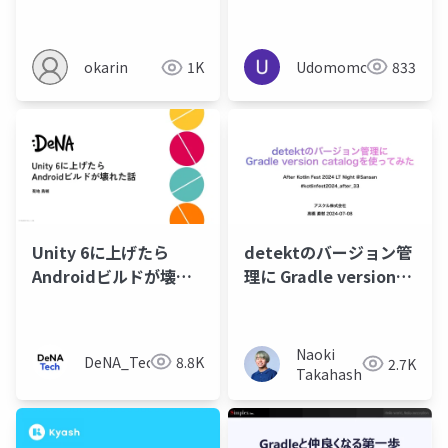
方を理解する
Udomomo
833
okarin
1K
Unity 6に上げたら
detektのバージョン管
Androidビルドが壊れ
理に Gradle version
た話
catalogを使ってみた
Naoki
DeNA_Tech
8.8K
2.7K
Takahashi