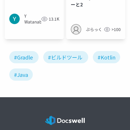
と戦術
ーと2
Y
13.1K
Watanabe
ぶらっく
>100
#Gradle
#ビルドツール
#Kotlin
#Java