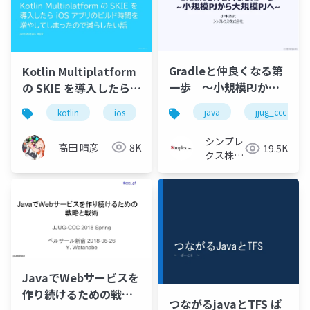
Gradleと仲良くなる第
Kotlin Multiplatform
一歩 ～小規模PJから
の SKIE を導入したら
大規模PJへ～
iOS アプリのビルド時
java
jjug_ccc
kotlin
ios
gradle
間を増やしてしまった
ので減らしたい話
シンプレ
高田 晴彦
8K
19.5K
クス株式
会社
JavaでWebサービスを
作り続けるための戦略
つながるjavaとTFS ぱ