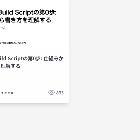
uild Scriptの第0歩: 仕組みか
を理解する
omomo
833