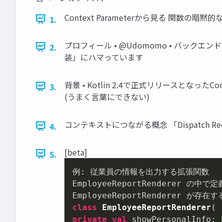
Context Parameterから見る 関数の暗黙的な依存に
1.
プロフィール • @Udomomo • バック
2.
装」にハマっています
背景 • Kotlin 2.4で正式リリースとなっ
3.
(うまく言葉にできない)
コンテキストにつながる概念 「Dispatch Rec
4.
[beta]
5.
例: 従業員の情報を出力する拡張関数

EmployeeReportRenderer の中
class
EmployeeReportRenderer
private
val
 showPersonalInfo: 