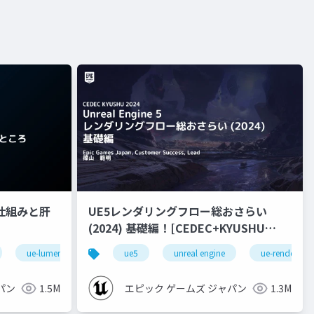
nの仕組みと肝
UE5レンダリングフロー総おさらい
(2024) 基礎編！[CEDEC+KYUSHU
2024]
ue-lumen
ue5
unreal engine
ue-rendering
パン
1.5M
エピック ゲームズ ジャパン
1.3M