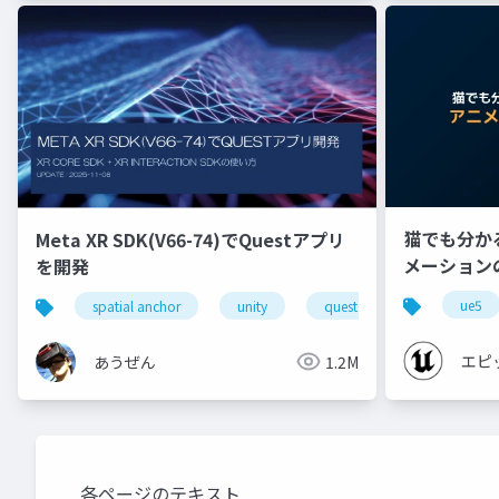
猫でも分かる 
Meta XR SDK(V66-74)でQuestアプリ
メーション
を開発
【CEDEC+K
ue5
spatial anchor
unity
quest pro
shapereco
エピ
あうぜん
1.2M
各ページのテキスト