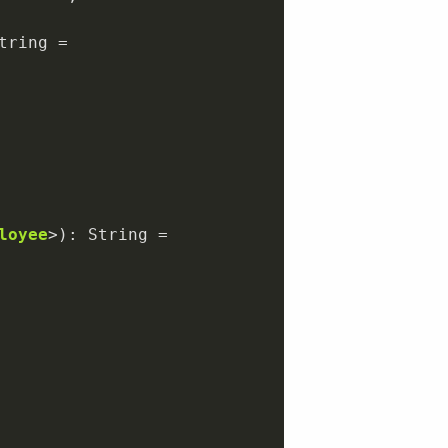
tring =

loyee
>)
: String =
