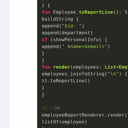
fun
 Employee.
toReportLine
()
: S
buildString {

append(
"
$id
: "
)

if
 (showPersonalInfo) {

append(
" 
$name
<
$email
>"
)

}

fun
render
(employees: 
List
<
Emp
employees.joinToString(
"\n"
) {

it.toReportLine()

}

}

// ✅OK
employeeReportRenderer.render(

listOf(employee)
