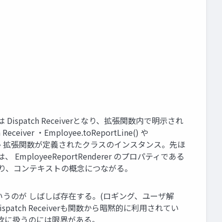
ispatch Receiverとなり、拡張関数内で明示され
ver ・Employee.toReportLine() や
る。 • 拡張関数が定義されたクラスのインスタンス。先ほ
) の中では、 EmployeeReportRenderer のプロパティである
種であり、コンテキストの概念につながる。
うのが しばしば存在する。(ロギング、ユーザ解
tch Receiverも関数から暗黙的に利用されてい
軟に扱うのには限界がある。