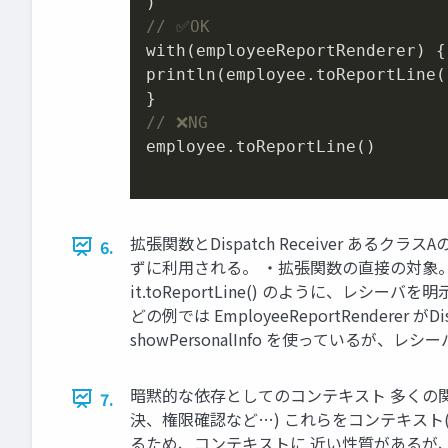
// ✅OK
with(employeeReportRenderer) {

println(employee.toReportLine()
// ❌NG
employee.toReportLine()

拡張関数とDispatch Receiver ある
6.
ずに利用される。 ・拡張関数の直接の対象。先ほどの例では Em
it.toReportLine() のように、
どの例では EmployeeReportRenderer がDis
showPersonalInfo を使ってい
暗黙的な依存としてのコンテキスト 多くの
7.
決、権限確認など…) これらをコンテキスト(文
るため、コンテキストに 近い性質があるが