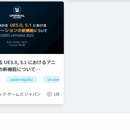
UE5.0, 5.1 におけるアニ
の新機能について
YUSHU 2022】
cedec+kyushu
ue-animation
ue-optimize
ue-bp
gnizeractivatestate
oculus integration
transformfeaturestatepro
ック ゲームズ ジャパン
1M