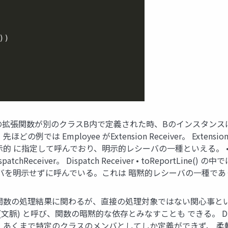
)

クラスAの拡張関数が別のクラスB内で定義された時、Bのインスタンスは D
ployee がExtension Receiver。 Extension Recei
レシーバを明示的 に指定して呼んでおり、明示的レシーバの一種といえ
patchReceiver。 Dispatch Receiver • toReportLine(
るが、レシーバを明示せずに呼んでいる。これは 暗黙的レシーバの一
関数の処理結果に関わるが、直接の処理対象ではない関心事とい
脈) と呼び、関数の暗黙的な依存とみなすことも できる。 Dispa
、あくまで特定のクラスのメンバとしてしか定義ができず、 柔