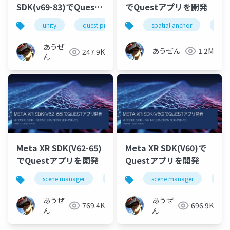
SDK(v69-83)でQuest
でQuestアプリを開発
アプリ開発
unity
quest pro
oculus integration
spatial anchor
build
unit
あうぜ
あうぜん
1.2M
247.9K
ん
Meta XR SDK(V62-65)
Meta XR SDK(V60)で
でQuestアプリを開発
Questアプリを開発
scene manager
depth api
scene manager
オクルージョン
dep
あうぜ
あうぜ
769.4K
696.9K
ん
ん