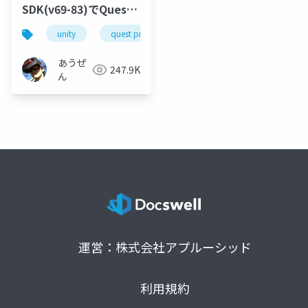
SDK(v69-83)でQuest
アプリ開発
unity
quest pro
oculus integration
build
あうぜ
247.9K
ん
運営：株式会社アプルーシッド
利用規約